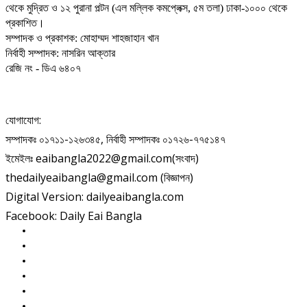
থেকে মুদ্রিত ও ১২ পুরানা পল্টন (এল মল্লিক কমপ্লেক্স, ৫ম তলা) ঢাকা-১০০০ থেকে
প্রকাশিত।
সম্পাদক ও প্রকাশক: মোহাম্মদ শাহজাহান খান
নির্বাহী সম্পাদক: নাসরিন আক্তার
রেজি নং - ডিএ ৬৪০৭
যোগাযোগ:
সম্পাদকঃ ০১৭১১-১২৬৩৪৫, নির্বাহী সম্পাদকঃ ০১৭২৬-৭৭৫১৪৭
ইমেইলঃ eaibangla2022@gmail.com(সংবাদ)
thedailyeaibangla@gmail.com (বিজ্ঞাপন)
Digital Version: dailyeaibangla.com
Facebook: Daily Eai Bangla