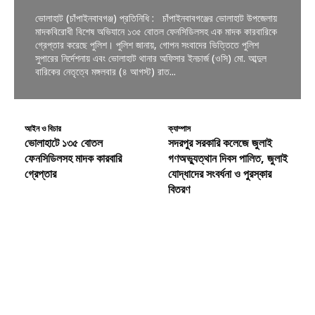
ভোলাহাট (চাঁপাইনবাবগঞ্জ) প্রতিনিধি : চাঁপাইনবাবগঞ্জের ভোলাহাট উপজেলায়
মাদকবিরোধী বিশেষ অভিযানে ১৩৫ বোতল ফেনসিডিলসহ এক মাদক কারবারিকে
গ্রেপ্তার করেছে পুলিশ। পুলিশ জানায়, গোপন সংবাদের ভিত্তিতে পুলিশ
সুপারের নির্দেশনায় এবং ভোলাহাট থানার অফিসার ইনচার্জ (ওসি) মো. আব্দুল
বারিকের নেতৃত্বে মঙ্গলবার (৪ আগস্ট) রাত...
আইন ও বিচার
ক্যাম্পাস
ভোলাহাটে ১৩৫ বোতল
সদরপুর সরকারি কলেজে জুলাই
ফেনসিডিলসহ মাদক কারবারি
গণঅভ্যুত্থান দিবস পালিত, জুলাই
গ্রেপ্তার
যোদ্ধাদের সংবর্ধনা ও পুরস্কার
বিতরণ