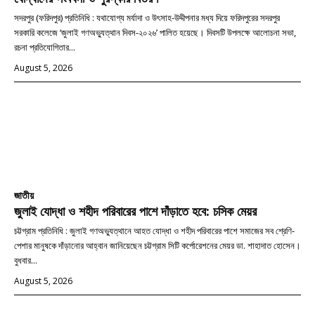
সদরপুর (ফরিদপুর) প্রতিনিধি : যথাযোগ্য মর্যাদা ও উৎসাহ-উদ্দীপনার মধ্য দিয়ে ফরিদপুরের সদরপুর
সরকারি কলেজে ‘জুলাই গণঅভ্যুত্থান দিবস-২০২৬’ পালিত হয়েছে। দিবসটি উপলক্ষে আলোচনা সভা,
রচনা প্রতিযোগিতার...
August 5, 2026
জাতীয়
জুলাই যোদ্ধা ও শহীদ পরিবারের পাশে দাঁড়াতে হবে: চসিক মেয়র
চট্টগ্রাম প্রতিনিধি : জুলাই গণঅভ্যুত্থানে আহত যোদ্ধা ও শহীদ পরিবারের পাশে সমাজের সব শ্রেণি-
পেশার মানুষকে দাঁড়ানোর আহ্বান জানিয়েছেন চট্টগ্রাম সিটি কর্পোরেশনের মেয়র ডা. শাহাদাত হোসেন।
বুধবার...
August 5, 2026