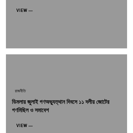
VIEW ―
রাজনীতি
ডিমলায় জুলাই গণঅভ্যুত্থান দিবসে ১১ দলীয় জোটের
গণমিছিল ও সমাবেশ
VIEW ―