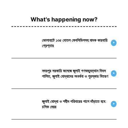
What's happening now?
ভোলাহাটে ১৩৫ বোতল ফেনসিডিলসহ মাদক কারবারি
➤
গ্রেপ্তার
সদরপুর সরকারি কলেজে জুলাই গণঅভ্যুত্থান দিবস
➤
পালিত, জুলাই যোদ্ধাদের সংবর্ধনা ও পুরস্কার বিতরণ
জুলাই যোদ্ধা ও শহীদ পরিবারের পাশে দাঁড়াতে হবে:
➤
চসিক মেয়র