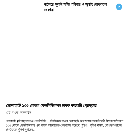
নাটোরে জুলাই শহিদ পরিবার ও জুলাই যোদ্ধাদের
➤
সংবর্ধনা
ভোলাহাটে ১৩৫ বোতল ফেনসিডিলসহ মাদক কারবারি গ্রেপ্তার
এই বাংলা অনলাইন
ভোলাহাট (চাঁপাইনবাবগঞ্জ) প্রতিনিধি : চাঁপাইনবাবগঞ্জের ভোলাহাট উপজেলায় মাদকবিরোধী বিশেষ অভিযানে
১৩৫ বোতল ফেনসিডিলসহ এক মাদক কারবারিকে গ্রেপ্তার করেছে পুলিশ। পুলিশ জানায়, গোপন সংবাদের
ভিত্তিতে পুলিশ সুপারের...