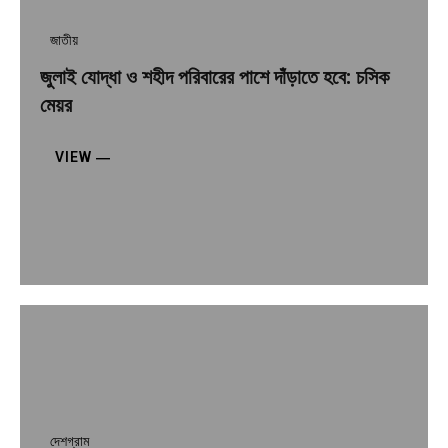
জাতীয়
জুলাই যোদ্ধা ও শহীদ পরিবারের পাশে দাঁড়াতে হবে: চসিক
মেয়র
VIEW ―
দেশগ্রাম