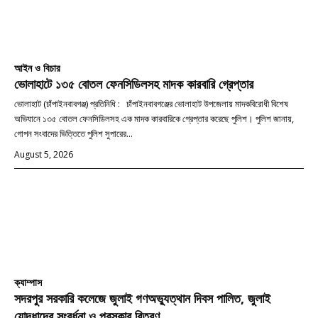
আইন ও বিচার
ভোলাহাটে ১৩৫ বোতল ফেনসিডিলসহ মাদক কারবারি গ্রেপ্তার
ভোলাহাট (চাঁপাইনবাবগঞ্জ) প্রতিনিধি : চাঁপাইনবাবগঞ্জের ভোলাহাট উপজেলায় মাদকবিরোধী বিশেষ
অভিযানে ১৩৫ বোতল ফেনসিডিলসহ এক মাদক কারবারিকে গ্রেপ্তার করেছে পুলিশ। পুলিশ জানায়,
গোপন সংবাদের ভিত্তিতে পুলিশ সুপারের...
August 5, 2026
ক্যাম্পাস
সদরপুর সরকারি কলেজে জুলাই গণঅভ্যুত্থান দিবস পালিত, জুলাই
যোদ্ধাদের সংবর্ধনা ও পুরস্কার বিতরণ