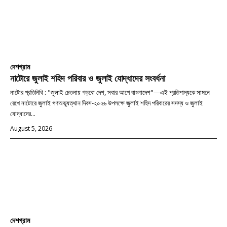
দেশগ্রাম
নাটোরে জুলাই শহিদ পরিবার ও জুলাই যোদ্ধাদের সংবর্ধনা
নাটোর প্রতিনিধি : "জুলাই চেতনায় গড়বো দেশ, সবার আগে বাংলাদেশ"—এই প্রতিপাদ্যকে সামনে
রেখে নাটোরে জুলাই গণঅভ্যুত্থান দিবস-২০২৬ উপলক্ষে জুলাই শহিদ পরিবারের সদস্য ও জুলাই
যোদ্ধাদের...
August 5, 2026
দেশগ্রাম