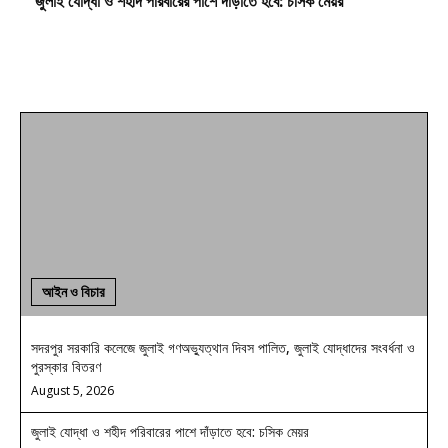
জুলাই যোদ্ধা ও শহীদ পরিবারের পাশে দাঁড়াতে হবে: চসিক মেয়র
আইন ও বিচার
সদরপুর সরকারি কলেজে জুলাই গণঅভ্যুত্থান দিবস পালিত, জুলাই যোদ্ধাদের সংবর্ধনা ও
পুরস্কার বিতরণ
August 5, 2026
জুলাই যোদ্ধা ও শহীদ পরিবারের পাশে দাঁড়াতে হবে: চসিক মেয়র