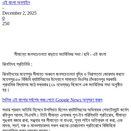
এই বাংলা অনলাইন
-
December 2, 2025
0
250
সীমান্তে জনসচেতনতা বাড়াতে মতবিনিময় সভা / ছবি - এই বাংলা
ঝিনাইদহ প্রতিনিধি :
ঝিনাইদহের মহেশপুর সীমান্ত অঞ্চলে জনসচেতনতা বৃদ্ধি ও নিরাপত্তা জোরদার করতে
মহেশপুর-৫৮ বিজিবি ব্যাটালিয়নের উদ্যোগে সামান্তা বিওপির চাঁদরতনপুর সরকারি
প্রাথমিক বিদ্যালয় মাঠে শুক্রবার (২৯ নভেম্বর) বিকেলে এক মতবিনিময় সভা অনুষ্ঠিত
হয়।
দৈনিক এই বাংলার সর্বশেষ খবর পেতে Google News অনুসরণ করুন
সভায় প্রধান অতিথি হিসেবে উপস্থিত ছিলেন ব্যাটালিয়নের অধিনায়ক লেফটেন্যান্ট কর্নেল
রফিকুল আলম, পিএসসি। তিনি সীমান্ত এলাকায় পুশ-ইন পরিস্থিতি প্রতিরোধ, সীমান্ত
শৃঙ্খলা বজায় রাখা, সন্ধ্যার পর সীমান্তে না যাওয়া, শূন্য লাইন অতিক্রম না করা, এবং
মাদক, স্বর্ণ, গরু ও মানবপাচারসহ সকল ধরনের চোরাচালান প্রতিরোধে বিজিবিকে
সহযোগিতা করার আহ্বান জানান।