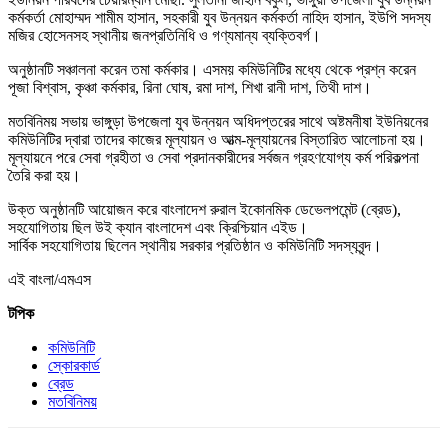
কর্মকর্তা মোহাম্মদ শামীম হাসান, সহকারী যুব উন্নয়ন কর্মকর্তা নাহিদ হাসান, ইউপি সদস্য
মজির হোসেনসহ স্থানীয় জনপ্রতিনিধি ও গণ্যমান্য ব্যক্তিবর্গ।
অনুষ্ঠানটি সঞ্চালনা করেন তমা কর্মকার। এসময় কমিউনিটির মধ্যে থেকে প্রশ্ন করেন
পূজা বিশ্বাস, কৃঞ্চা কর্মকার, রিনা ঘোষ, রমা দাশ, শিখা রানী দাশ, তিথী দাশ।
মতবিনিময় সভায় ভাঙ্গুড়া উপজেলা যুব উন্নয়ন অধিদপ্তরের সাথে অষ্টমনীষা ইউনিয়নের
কমিউনিটির দ্বারা তাদের কাজের মূল্যায়ন ও আত্ম-মূল্যায়নের বিস্তারিত আলোচনা হয়।
মূল্যায়নে পরে সেবা গ্রহীতা ও সেবা প্রদানকারীদের সর্বজন গ্রহণযোগ্য কর্ম পরিকল্পনা
তৈরি করা হয়।
উক্ত অনুষ্ঠানটি আয়োজন করে বাংলাদেশ রুরাল ইকোনমিক ডেভেলপমেন্ট (ব্রেড),
সহযোগিতায় ছিল উই ক্যান বাংলাদেশ এবং ক্রিশ্চিয়ান এইড।
সার্বিক সহযোগিতায় ছিলেন স্থানীয় সরকার প্রতিষ্ঠান ও কমিউনিটি সদস্যবৃন্দ।
এই বাংলা/এমএস
টপিক
কমিউনিটি
স্কোরকার্ড
ব্রেড
মতবিনিময়