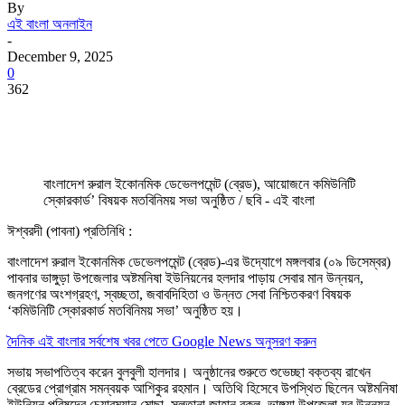
By
এই বাংলা অনলাইন
-
December 9, 2025
0
362
বাংলাদেশ রুরাল ইকোনমিক ডেভেলপমেন্ট (ব্রেড), আয়োজনে কমিউনিটি
স্কোরকার্ড’ বিষয়ক মতবিনিময় সভা অনুষ্ঠিত / ছবি - এই বাংলা
ঈশ্বরদী (পাবনা) প্রতিনিধি :
বাংলাদেশ রুরাল ইকোনমিক ডেভেলপমেন্ট (ব্রেড)-এর উদ্যোগে মঙ্গলবার (০৯ ডিসেম্বর)
পাবনার ভাঙ্গুড়া উপজেলার অষ্টমনিষা ইউনিয়নের হলদার পাড়ায় সেবার মান উন্নয়ন,
জনগণের অংশগ্রহণ, স্বচ্ছতা, জবাবদিহিতা ও উন্নত সেবা নিশ্চিতকরণ বিষয়ক
‘কমিউনিটি স্কোরকার্ড মতবিনিময় সভা’ অনুষ্ঠিত হয়।
দৈনিক এই বাংলার সর্বশেষ খবর পেতে Google News অনুসরণ করুন
সভায় সভাপতিত্ব করেন বুলবুলী হালদার। অনুষ্ঠানের শুরুতে শুভেচ্ছা বক্তব্য রাখেন
ব্রেডের প্রোগ্রাম সমন্বয়ক আশিকুর রহমান। অতিথি হিসেবে উপস্থিত ছিলেন অষ্টমনিষা
ইউনিয়ন পরিষদের চেয়ারম্যান মোছা. সুলতানা জাহান বকুল, ভাঙ্গুয়া উপজেলা যুব উন্নয়ন