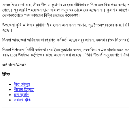
সরেজমিনে দেখা যায়, তীব্র শীত ও কুয়াশার মধ্যেও জীবিকার তাগিদে একাধিক গরম কাপ
গেছে। খুব জরুরি প্রয়োজন ছাড়া সাধারণ মানুষ ঘর থেকে বের হচ্ছেন না। কুয়াশার কা
দোকানগুলোতে গরম কাপড়ের বিক্রি বেড়েছে কয়েকগুণ।
উপজেলা কৃষি অফিসার কৃষিবিদ মীর হাসান আল বান্না জানান, মৃদু শৈত্যপ্রবাহের কারণে রব
হচ্ছে।
ডিমলা আবহাওয়া অফিসের ভারপ্রাপ্ত কর্মকর্তা আব্দুস সবুর জানান, মঙ্গলবার (৩০ ডিসে
ডিমলা উপজেলা নির্বাহী কর্মকর্তা মোঃ ইমরানুজ্জামান বলেন, সরকারিভাবে এক হাজার ৬০০
বরাদ্দ চেয়ে ঊর্ধ্বতন কর্তৃপক্ষের কাছে আবেদন করা হয়েছে। তিনি শীতার্ত মানুষের পাশে
এই বাংলা/এমএস
টপিক
শীত মৌসুম
শীতের তিব্রতা
জন দুর্ভোগ
স্বাস্থ ঝুঁকি