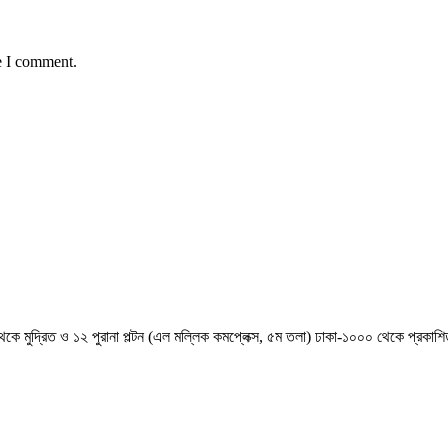
e I comment.
েকে মুদ্রিত ও ১২ পুরানা পল্টন (এল মল্লিক কমপ্লেক্স, ৫ম তলা) ঢাকা-১০০০ থেকে প্রকা