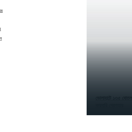
য়র
থ
িল
ভোলাহাটে ১৩৫ বোতল
কারবারি গ্রেপ্তার