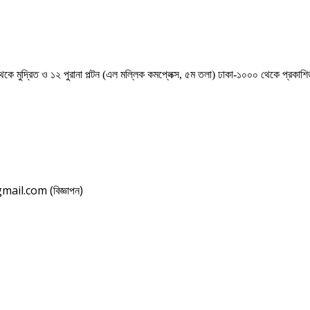
েকে মুদ্রিত ও ১২ পুরানা পল্টন (এল মল্লিক কমপ্লেক্স, ৫ম তলা) ঢাকা-১০০০ থেকে প্রকা
il.com (বিজ্ঞাপন)