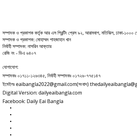
সম্পাদক ও প্রকাশক কর্তৃক আর এস প্রিন্টিং প্রেস ৯২, আরামবাগ, মতিঝিল, ঢাকা-১০০০ থ
সম্পাদক ও প্রকাশক: মোহাম্মদ শাহজাহান খান
নির্বাহী সম্পাদক: নাসরিন আক্তার
রেজি নং - ডিএ ৬৪০৭
যোগাযোগ:
সম্পাদকঃ ০১৭১১-১২৬৩৪৫, নির্বাহী সম্পাদকঃ ০১৭২৬-৭৭৫১৪৭
ইমেইলঃ eaibangla2022@gmail.com(সংবাদ) thedailyeaibangla@gma
Digital Version: dailyeaibangla.com
Facebook: Daily Eai Bangla