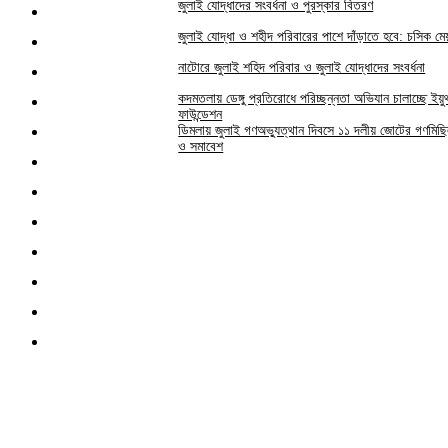
জুলাই যোদ্ধাদের সংবর্ধনা ও পুরস্কার বিতরণ
জুলাই যোদ্ধা ও শহীদ পরিবারের পাশে দাঁড়াতে হবে: চসিক মে
নাটোরে জুলাই শহিদ পরিবার ও জুলাই যোদ্ধাদের সংবর্ধনা
কদমতলায় ডেঙ্গু প্রতিরোধে পরিচ্ছন্নতা অভিযান চালাচ্ছে ইয়ু
ফাউন্ডেশন
ডিমলায় জুলাই গণঅভ্যুত্থান দিবসে ১১ দলীয় জোটের গণমিছ
ও সমাবেশ