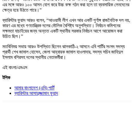
এর সঙ্গে আরও ১০০ আসন যোগ করে উচ্চ কক্ষ গঠন করা হলে তা ব্যবসায়িক লেনদেনের
ক্ষেত্র হয়ে উঠতে পারে।”
ব্যারিস্টার ফুয়াদ আরও বলেন, “আওয়ামী লীগ এখন আর একটি পূর্ণাঙ্গ রাজনৈতিক দল নয়,
কারণ এর মধ্যে গণতান্ত্রিক দলের মৌলিক বৈশিষ্ট্য অনুপস্থিত। নির্বাচন কমিশনের
সক্ষমতা যাচাইয়ের জন্য অন্তত একটি স্থানীয় সরকার নির্বাচন আগে আয়োজন করা
উচিত ছিল।”
মতবিনিময় সভায় আরও উপস্থিত ছিলেন ঝালকাঠি-২ আসনে এবি পার্টির সংসদ সদস্য
প্রার্থী শেখ জামাল হোসেন, জেলা আহ্বায়ক জামাল হাওলাদার, সদস্য সচিব জাহিদুল
ইসলাম বশিরসহ দলের স্থানীয় নেতাকর্মীরা।
এই বাংলা/এমএস
টপিক
আমার বাংলাদেশ (এবি) পার্টি
ব্যারিস্টার আসাদুজ্জামান ফুয়াদ