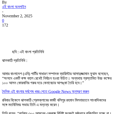
By
এই বাংলা অনলাইন
-
November 2, 2025
0
172
ছবি : এই বাংলা প্রতিনিধি
ঝালকাঠি প্রতিনিধি :
আমার বাংলাদেশ (এবি) পার্টির সাধারণ সম্পাদক ব্যারিস্টার আসাদুজ্জামান ফুয়াদ বলেছেন,
“সংসদে একটি কক্ষ বহাল রেখেই নির্বাচন হওয়া উচিত। অন্যথায় প্রস্তাবিত উচ্চ কক্ষের
১০০ আসন কোরবানির গরুর দরে কেনাবেচার আশঙ্কা তৈরি হবে।”
দৈনিক এই বাংলার সর্বশেষ খবর পেতে Google News অনুসরণ করুন
রবিবার বিকেলে ঝালকাঠি প্রেসক্লাবের কাজী খলিলুর রহমান মিলনায়তনে সাংবাদিকদের
সঙ্গে মতবিনিময় সভায় তিনি এ মন্তব্য করেন।
তিনি বলেন, “বর্তমান ৩০০ আসনের এককক্ষ বিশিষ্ট সংসদই সুষ্ঠুভাবে পরিচালিত হচ্ছে না।