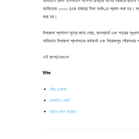
অভিযানে জেলা হাসপাতাল সংলগ্ন রাস্তার পাশের সরকারি জায়গা 
ব্যক্তিকে ১০০০ (এক হাজার) টাকা অর্থদণ্ড প্রদান করা হয়। 
করা হয়।
উপজেলা প্রশাসন সূত্রে জানা গেছে, জনস্বার্থে এবং শহরের শৃঙ্
অভিযানে উপজেলা প্রশাসনের কর্মকর্তা এবং পিরোজপুর পৌরসভার প
এই বাংলা/এমএস
টপিক
পৌর এলাকা
মোবাইল কোর্ট
অবৈধ দখল উচ্ছেদ