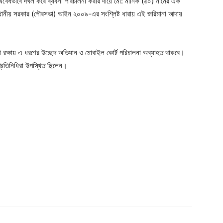
অবৈধভাবে দখল করে ব্যবসা পরিচালনা করার দায়ে মো: মানিক (৬০) নামের এক
স্থানীয় সরকার (পৌরসভা) আইন ২০০৯-এর সংশ্লিষ্ট ধারায় এই জরিমানা আদায়
খলা রক্ষায় এ ধরণের উচ্ছেদ অভিযান ও মোবাইল কোর্ট পরিচালনা অব্যাহত থাকবে।
্রতিনিধিরা উপস্থিত ছিলেন।