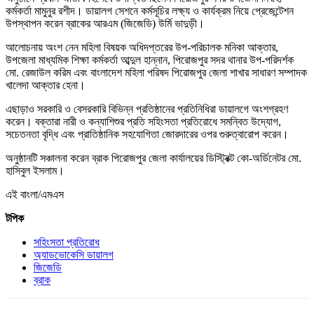
কর্মকর্তা মামুনুর রশীদ। ডায়ালগ সেশনে কর্মসূচির লক্ষ্য ও কার্যক্রম নিয়ে প্রেজেন্টেশন
উপস্থাপন করেন ব্রাকের আরএম (জিজেডি) উর্মি ভাদুড়ী।
আলোচনায় অংশ নেন মহিলা বিষয়ক অধিদপ্তরের উপ-পরিচালক মনিকা আক্তার,
উপজেলা মাধ্যমিক শিক্ষা কর্মকর্তা আব্দুল হান্নান, পিরোজপুর সদর থানার উপ-পরিদর্শক
মো. রেজাউল করিম এবং বাংলাদেশ মহিলা পরিষদ পিরোজপুর জেলা শাখার সাধারণ সম্পাদক
খালেদা আক্তার হেনা।
এছাড়াও সরকারি ও বেসরকারি বিভিন্ন প্রতিষ্ঠানের প্রতিনিধিরা ডায়ালগে অংশগ্রহণ
করেন। বক্তারা নারী ও কন্যাশিশুর প্রতি সহিংসতা প্রতিরোধে সমন্বিত উদ্যোগ,
সচেতনতা বৃদ্ধি এবং প্রাতিষ্ঠানিক সহযোগিতা জোরদারের ওপর গুরুত্বারোপ করেন।
অনুষ্ঠানটি সঞ্চালনা করেন ব্রাক পিরোজপুর জেলা কার্যালয়ের ডিস্ট্রিক্ট কো-অর্ডিনেটর মো.
হাসিবুল ইসলাম।
এই বাংলা/এমএস
টপিক
সহিংসতা প্রতিরোধ
অ্যাডভোকেসি ডায়ালগ
জিজেডি
ব্রাক