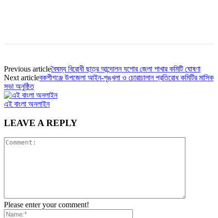
Previous article
বৈষম্য বিরোধী ছাত্র আন্দোলন যশোর জেলা শাখার কমিটি ঘোষণা
Next article
বকশীগঞ্জে উপজেলা আইন-শৃঙ্খলা ও চোরাচালান প্রতিরোধ কমিটির মাসিক
সভা অনুষ্ঠিত
এই বাংলা অনলাইন
LEAVE A REPLY
Please enter your comment!