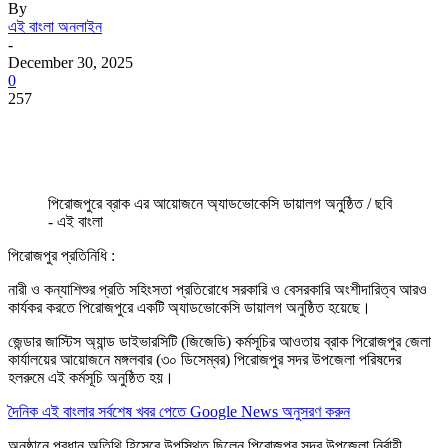
By
এই বাংলা অনলাইন
-
December 30, 2025
0
257
পিরোজপুরে ব্রাক এর আয়োজনে অ্যাডভোকেসি ডায়ালগ অনুষ্ঠিত / ছবি
- এই বাংলা
পিরোজপুর প্রতিনিধি :
নারী ও কন্যাশিশুর প্রতি সহিংসতা প্রতিরোধে সরকারি ও বেসরকারি অংশীদারিত্ব আরও
কার্যকর করতে পিরোজপুরে একটি অ্যাডভোকেসি ডায়ালগ অনুষ্ঠিত হয়েছে।
জেন্ডার জাস্টিস অ্যান্ড ডাইভারসিটি (জিজেডি) কর্মসূচির আওতায় ব্রাক পিরোজপুর জেলা
কার্যালয়ের আয়োজনে মঙ্গলবার (৩০ ডিসেম্বর) পিরোজপুর সদর উপজেলা পরিষদের
হলরুমে এই কর্মসূচি অনুষ্ঠিত হয়।
দৈনিক এই বাংলার সর্বশেষ খবর পেতে Google News অনুসরণ করুন
অনুষ্ঠানে প্রধান অতিথি হিসেবে উপস্থিত ছিলেন পিরোজপুর সদর উপজেলা নির্বাহী