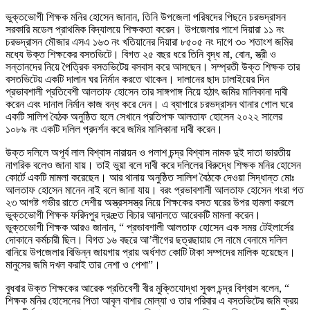
ভুক্তভোগী শিক্ষক মনির হোসেন জানান, তিনি উপজেলা পরিষদের পিছনে চরভদ্রাসন
সরকারি মডেল প্রাথমিক বিদ্যালয়ে শিক্ষকতা করেন। উপজেলার পাশে দিয়ারা ১১ নং
চরভদ্রাসন মৌজার এসএ ১৬৩ নং খতিয়ানের দিয়ারা ৮৫০৫ নং দাগে ৩০ শতাংশ জমির
মধ্যে উক্ত শিক্ষকের বসতভিটে। বিগত ২৫ বছর ধরে তিনি বৃদ্ধ মা, বোন, স্ত্রী ও
সন্তানদের নিয়ে পৈত্রিক বসতভিটেয় বসবাস করে আসছেন। সম্প্রতী উক্ত শিক্ষক তার
বসতভিটেয় একটি দালান ঘর নির্মান করতে থাকেন। দালানের ছাদ ঢালাইয়ের দিন
প্রভাবশালী প্রতিবেশী আলতাফ হোসেন তার সাঙ্গপাঙ্গ নিয়ে হঠাৎ জমির মালিকানা দাবী
করেন এবং দানাল নির্মান কাজ বন্ধ করে দেন। এ ব্যাপারে চরভদ্রাসন থানার গোল ঘরে
একটি সালিশ বৈঠক অনুষ্ঠিত হলে সেখানে প্রতিপক্ষ আলতাফ হোসেন ২০২২ সালের
১০৮৯ নং একটি দলিল প্রদর্শন করে জমির মালিকানা দাবী করেন।
উক্ত দলিলে অপূর্ব লাল বিশ্বাস নারায়ন ও পলাশ চন্দ্র বিশ্বাস নামক দুই দাতা ভারতীয়
নাগরিক বলেও জানা যায়। তাই ভুয়া বলে দাবী করে দলিলের বিরুদ্ধে শিক্ষক মনির হোসেন
কোর্টে একটি মামলা করেছেন। আর থানায় অনুষ্ঠিত সালিশ বৈঠকে দেওয়া সিদ্ধান্ত মোঃ
আলতাফ হোসেন মানেন নাই বলে জানা যায়। বরং প্রভাবশালী আলতাফ হোসেন গংরা গত
২৩ আগষ্ট গভীর রাতে দেশীয় অস্ত্রসসস্ত্র নিয়ে শিক্ষকের বসত ঘরের উপর হামলা করলে
ভুক্তভোগী শিক্ষক ফরিদপুর দ্রæত বিচার আদালতে আরেকটি মামলা করেন।
ভুক্তভোগী শিক্ষক আরও জানান, “ প্রভাবশালী আলতাফ হোসেন এক সময় টেইলার্সের
দোকানে কর্মচারী ছিল। বিগত ১৬ বছরে আ’লীগের ছত্রছায়ায় সে নামে বেনামে দলিল
বানিয়ে উপজেলার বিভিন্ন জায়গায় প্রায় অর্ধশত কোটি টাকা সম্পদের মালিক হয়েছেন।
মানুসের জমি দখল করাই তার নেশা ও পেশা”।
বুধবার উক্ত শিক্ষকের আরেক প্রতিবেশী বীর মুক্তিযোদ্ধা সুবল চন্দ্র বিশ্বাস বলেন, “
শিক্ষক মনির হোসেনের পিতা আবৃল বাশার মোল্যা ও তার পরিবার এ বসতভিটের জমি ক্রয়