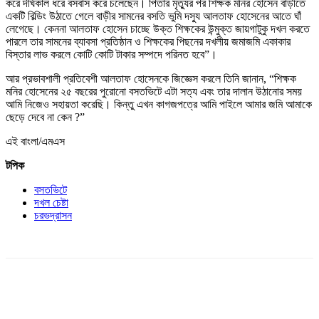
করে দীর্ঘকাল ধরে বসবাস করে চলেছেন। পিতার মৃত্যুর পর শিক্ষক মনির হোসেন বাড়ীতে
একটি বিল্ডিং উঠাতে গেলে বাড়ীর সামনের বসতি ভুমি দস্যু আলতাফ হোসেনের আতে ঘাঁ
লেগেছে। কেননা আলতাফ হোসেন চাচ্ছে উক্ত শিক্ষকের উন্মুক্ত জায়গাটুকু দখল করতে
পারলে তার সামনের ব্যাবসা প্রতিষ্ঠান ও শিক্ষকের পিছনের দখলীয় জমাজমি একাকার
বিস্তার লাভ করলে কোটি কোটি টাকার সম্পদে পরিনত হবে”।
আর প্রভাবশালী প্রতিবেশী আলতাফ হোসেনকে জিজ্ঞেস করলে তিনি জানান, “শিক্ষক
মনির হোসেনের ২৫ বছরের পুরোনো বসতভিটে এটা সত্য এবং তার দালান উঠানোর সময়
আমি নিজেও সহায়তা করেছি। কিন্তু এখন কাগজপত্রে আমি পাইলে আমার জমি আমাকে
ছেড়ে দেবে না কেন ?”
এই বাংলা/এমএস
টপিক
বসতভিটে
দখল চেষ্টা
চরভদ্রাসন