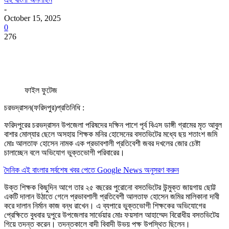
-
October 15, 2025
0
276
ফাইল ফুটেজ
চরভদ্রাসন(ফরিদপুর)প্রতিনিধি :
ফরিদপুরের চরভদ্রাসন উপজেলা পরিষদের দক্ষিন পাশে পূর্ব বিএস ডাঙ্গী গ্রামের মৃত আবুল
বাশার মোল্যার ছেলে অসহায় শিক্ষক মনির হোসেনের বসতভিটের মধ্যে ছয় শতাংশ জমি
মোঃ আলতাফ হোসেন নামক এক প্রভাবশালী প্রতিবেশী জবর দখলের জোর চেষ্টা
চালাচ্ছেন বলে অভিযোগ ভুক্তভোগী পরিবারের।
দৈনিক এই বাংলার সর্বশেষ খবর পেতে Google News অনুসরণ করুন
উক্ত শিক্ষক কিছুদিন আগে তার ২৫ বছরের পুরোনো বসতভিটের উন্মুক্ত জায়গায় ছোট্ট
একটি দালান উঠাতে গেলে প্রভাবশালী প্রতিবেশী আলতাফ হোসেন জমির মালিকানা দাবী
করে দালান নির্মান কাজ বন্ধ রাখেন। এ ব্যপারে ভুক্তভোগী শিক্ষকের অভিযোগের
প্রেক্ষিতে বুধবার দুপুরে উপজেলার সার্ভেয়ার মোঃ ফয়সাল আহাম্মেদ বিরোধীয় বসতভিটেয়
গিয়ে তদন্ত করেন। তদন্তকালে বাদী বিবাদী উভয় পক্ষ উপস্থিত ছিলেন।