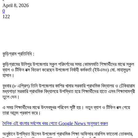
April 8, 2026
0
122
কুড়িগ্রাম প্রতিনিধি :
কুড়িগ্রামের উলিপুর উপজেলায় স্কুল পরিদর্শনের সময় কোমলমতি শিক্ষার্থীদের মাঝে স্কুল
ব্যাগ ও টিফিন বক্স বিতরণ করেছেন উপজেলা নির্বাহী কর্মকর্তা (ইউএনও) মো. মাহামুদুল
হাসান।
বুধবার (৮ এপ্রিল) তিনি উপজেলার কাশির খামার সরকারি প্রাথমিক বিদ্যালয় ও ঢেঁকিয়ারাম
মধ্যপাড়া সরকারি প্রাথমিক বিদ্যালয়ে উপস্থিত হয়ে শিক্ষার্থীদের হাতে এসব শিক্ষাসামগ্রী
তুলে দেন।
এ সময় শিক্ষার্থীদের মাঝে উৎসবমুখর পরিবেশ সৃষ্টি হয়। নতুন ব্যাগ ও টিফিন বক্স পেয়ে
তারা আনন্দ প্রকাশ করে।
দৈনিক এই বাংলার সর্বশেষ খবর পেতে Google News অনুসরণ করুন
অনুষ্ঠানে উপস্থিত ছিলেন উপজেলা প্রাথমিক শিক্ষা অফিসার নারগিস ফাতেমা তোকদার,