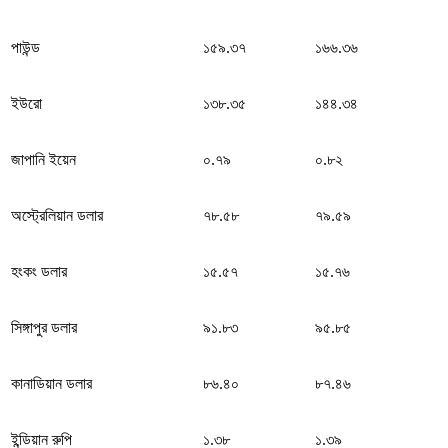
পাউন্ড
১৫৯.৩৭
১৬৬.৩৬
ইউরো
১৩৮.৩৫
১৪৪.৩৪
জাপানি ইয়েন
০.৭৯
০.৮২
অস্ট্রেলিয়ান ডলার
৭৮.৫৮
৭৯.৫৯
হংকং ডলার
১৫.৫৭
১৫.৭৬
সিঙ্গাপুর ডলার
৯১.৮৩
৯৫.৮৫
কানাডিয়ান ডলার
৮৬.৪০
৮৭.৪৬
ইন্ডিয়ান রুপি
১.৩৮
১.৩৯