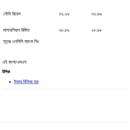
সৌদি রিয়েল
৩২.২৬
৩২.৬৬
মালয়েশিয়ান রিঙ্গিত
২৮.৫৯
২৮.৯৮
সূত্রঃ এনসিসি ব্যাংক লিঃ
এই বাংলা/এমএস
টপিক
টাকার বিনিময় হার