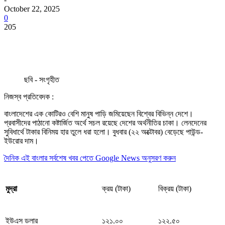
October 22, 2025
0
205
ছবি - সংগৃহীত
নিজস্ব প্রতিবেদক :
বাংলাদেশের এক কোটিরও বেশি মানুষ পাড়ি জমিয়েছেন বিশ্বের বিভিন্ন দেশে।
প্রবাসীদের পাঠানো কষ্টার্জিত অর্থে সচল রয়েছে দেশের অর্থনীতির চাকা। লেনদেনের
সুবিধার্থে টাকার বিনিময় হার তুলে ধরা হলো। বুধবার (২২ অক্টোবর) বেড়েছে পাউন্ড-
ইউরোর দাম।
দৈনিক এই বাংলার সর্বশেষ খবর পেতে Google News অনুসরণ করুন
ক্রয় (টাকা)
বিক্রয় (টাকা)
মুদ্রা
ইউএস ডলার
১২১.০০
১২২.৫০