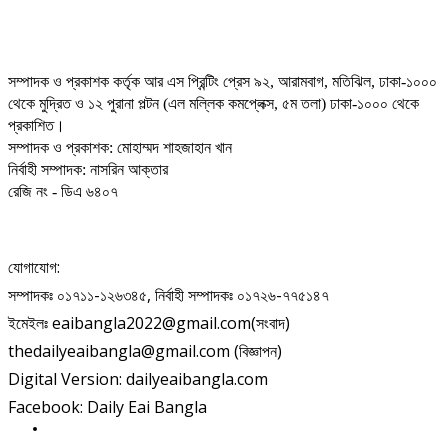
সম্পাদক ও প্রকাশক কর্তৃক আর এস প্রিন্টিং প্রেস ৯২, আরামবাগ, মতিঝিল, ঢাকা-১০০০
থেকে মুদ্রিত ও ১২ পুরানা পল্টন (এল মল্লিক কমপ্লেক্স, ৫ম তলা) ঢাকা-১০০০ থেকে
প্রকাশিত।
সম্পাদক ও প্রকাশক: মোহাম্মদ শাহজাহান খান
নির্বাহী সম্পাদক: নাসরিন আক্তার
রেজি নং - ডিএ ৬৪০৭
যোগাযোগ:
সম্পাদকঃ ০১৭১১-১২৬৩৪৫, নির্বাহী সম্পাদকঃ ০১৭২৬-৭৭৫১৪৭
ইমেইলঃ eaibangla2022@gmail.com(সংবাদ)
thedailyeaibangla@gmail.com (বিজ্ঞাপন)
Digital Version: dailyeaibangla.com
Facebook: Daily Eai Bangla