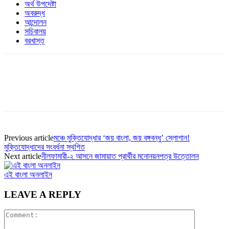
অর্থ উপদেষ্টা
অবরুদ্ধ
আন্দোলন
সচিবালয়
বরখাস্ত
Previous article
মঞ্চে মুক্তিযোদ্ধার ‘জয় বাংলা, জয় বঙ্গবন্ধু’ স্লোগান!
মুক্তিযোদ্ধাদের সংবর্ধনা স্থগিত
Next article
নীলফামারী-২ আসনে জামায়াত প্রার্থীর মনোনয়নপত্র উত্তোলন
এই বাংলা অনলাইন
LEAVE A REPLY