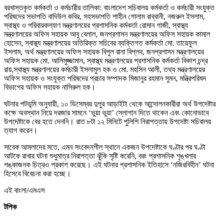
বরখাস্তকৃত কর্মকর্তা ও কর্মচারীর তালিকা: বাংলাদেশ সচিবালয় কর্মকর্তা ও কর্মচারী সংযুক্ত
পরিষদের সভাপতি বাদিউল কবির, সহসভাপতি শাহীন গোলাম রাব্বানী, নজরুল ইসলাম,
স্বাস্থ্য ও পরিবারকল্যাণ মন্ত্রণালয়ের প্রশাসনিক কর্মকর্তা রোমান গাজী, স্বাস্থ্য
মন্ত্রণালয়ের অফিস সহায়ক আবু বেলাল, জনপ্রশাসন মন্ত্রণালয়ের অফিস সহায়ক কামাল
হোসেন, স্বাস্থ্য মন্ত্রণালয়ের অতিরিক্ত সচিবের ব্যক্তিগত কর্মকর্তা মো. তায়েফুল
ইসলাম, অর্থ মন্ত্রণালয়ের অফিস সহায়ক বিপুল রানা বিপ্লব, জনপ্রশাসন মন্ত্রণালয়ের
অফিস সহায়ক মো. আলিমুজ্জামান, স্বাস্থ্য মন্ত্রণালয়ের প্রশাসনিক কর্মকর্তা বিকাশ চন্দ্র
রায়,স্বাস্থ্য মন্ত্রণালয়ের কর্মচারী ইসলামুল হক ও মো. মহসিন আলী, তথ্য মন্ত্রণালয়ের
অফিস সহায়ক ও সংযুক্ত পরিষদের প্রচার সম্পাদক মিজানুর রহমান সুমন, মন্ত্রিপরিষদ
বিভাগের অফিস সহায়ক নাসিরুল হক।
ঘটনার পটভূমি অনুযায়ী, ১০ ডিসেম্বর দুপুর আড়াইটা থেকে আন্দোলনকারীরা অর্থ উপদেষ্টার
কক্ষে অবস্থান নিয়ে দরজার সামনে ‘ভুয়া ভুয়া’ স্লোগান দিতে থাকেন এবং কোনোভাবে
উপদেষ্টাকে বের হতে দেননি। রাত ৮টা ১২ মিনিটে পুলিশি নিরাপত্তায় উপদেষ্টা সচিবালয়
ত্যাগ করেন।
সাবেক আমলাদের মতে, এমন সংবেদনশীল স্থানে একজন উপদেষ্টাকে ঘণ্টার পর ঘণ্টা
আটকে রাখার ঘটনা শুধুমাত্র নিরাপত্তা ঝুঁকি সৃষ্টি করেনি, বরং প্রশাসনিক শৃঙ্খলার
শঙ্কাজনক চিত্রও প্রকাশ করেছে। এই ঘটনার প্রশাসনিক ইতিহাসে ‘নজিরবিহীন’ ঘটনা
হিসেবে বিবেচনা করা হচ্ছে।
এই বাংলা/এমএস
টপিক