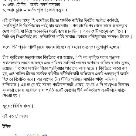
৮. ওয়াং হৌবিন – রকেট ফোর্স কমান্ডার
৯. ওয়াং চুনিং – আর্মড পুলিশ ফোর্স কমান্ডার
এই তালিকার মধ্যে হি ওয়েইডং চীনের সামরিক বাহিনীর দ্বিতীয় সর্বোচ্চ কর্মকর্তা,
প্রেসিডেন্ট শি জিনপিংয়ের পরই যার অবস্থান। গত মার্চের পর থেকে তাকে জনসম্মুখে
দেখা যায়নি, যা নিয়ে অনেকদিন ধরেই জল্পনা চলছিল। এবার সেটি সত্যে রূপ নিলো।
তিনি শুধু সিএমসিরই নয়, কমিউনিস্ট পার্টির সর্বোচ্চ ফোরাম পলিটব্যুরোর সদস্যও ছিলেন।
ফলে তিনি প্রথম পলিটব্যুরো সদস্য হিসেবে এ ধরনের তদন্তের মুখোমুখি হচ্ছেন।
চীনা প্রতিরক্ষা মন্ত্রণালয়ের বিবৃতিতে বলা হয়েছে, ‘এই নয় ব্যক্তি দলের শৃঙ্খলা
মারাত্মকভাবে লঙ্ঘন করেছেন এবং দায়িত্ব সংশ্লিষ্ট গুরুতর অপরাধে জড়িত থাকার সন্দেহ
রয়েছে।’ তাদের সামরিক বিচার প্রক্রিয়ার আওতায় আনা হচ্ছে। বিবৃতিতে আরো বলা
হয়, এই শাস্তি চীনের সামরিক বাহিনীর দুর্নীতিবিরোধী অভিযানে একটি গুরুত্বপূর্ণ অর্জন
হিসেবে বিবেচিত হবে। এর আগেও চীন সীমিত পরিসরে সামরিক শুদ্ধি অভিযান
চালিয়েছে। এর মধ্যে দুই সাবেক প্রতিরক্ষামন্ত্রী ওয়েই ফেংঘে ও লি শাংফুওর বিরুদ্ধে
ব্যবস্থা নেওয়া হয়েছিল। সম্প্রতি রকেট ফোর্সের শীর্ষ কর্মকর্তারাও একইভাবে সরিয়ে
দেওয়া হয়।
সূত্র : বিবিসি বাংলা।
এই বাংলা/এমএস
টপিক