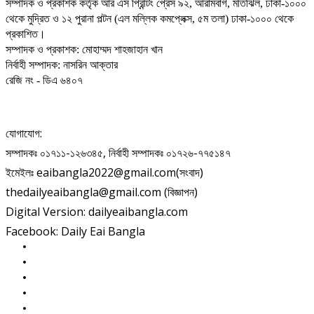
সম্পাদক ও প্রকাশক কর্তৃক আর এস প্রিন্টিং প্রেস ৯২, আরামবাগ, মতিঝিল, ঢাকা-১০০০
থেকে মুদ্রিত ও ১২ পুরানা পল্টন (এল মল্লিক কমপ্লেক্স, ৫ম তলা) ঢাকা-১০০০ থেকে
প্রকাশিত।
সম্পাদক ও প্রকাশক: মোহাম্মদ শাহজাহান খান
নির্বাহী সম্পাদক: নাসরিন আক্তার
রেজি নং - ডিএ ৬৪০৭
যোগাযোগ:
সম্পাদকঃ ০১৭১১-১২৬৩৪৫, নির্বাহী সম্পাদকঃ ০১৭২৬-৭৭৫১৪৭
ইমেইলঃ eaibangla2022@gmail.com(সংবাদ)
thedailyeaibangla@gmail.com (বিজ্ঞাপন)
Digital Version: dailyeaibangla.com
Facebook: Daily Eai Bangla