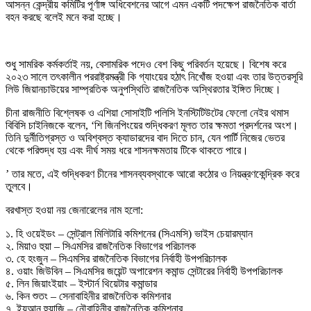
আসন্ন কেন্দ্রীয় কমিটির পূর্ণাঙ্গ অধিবেশনের আগে এমন একটি পদক্ষেপ রাজনৈতিক বার্তা
বহন করছে বলেই মনে করা হচ্ছে।
শুধু সামরিক কর্মকর্তাই নয়, বেসামরিক পদেও বেশ কিছু পরিবর্তন হয়েছে। বিশেষ করে
২০২৩ সালে তৎকালীন পররাষ্ট্রমন্ত্রী কি গ্যাংয়ের হঠাৎ নিখোঁজ হওয়া এবং তার উত্তরসূরি
লিউ জিয়ানচাউয়ের সাম্প্রতিক অনুপস্থিতি রাজনৈতিক অস্থিরতার ইঙ্গিত দিচ্ছে।
চীনা রাজনীতি বিশ্লেষক ও এশিয়া সোসাইটি পলিসি ইনস্টিটিউটের ফেলো নেইর থমাস
বিবিসি চাইনিজকে বলেন, ‘শি জিনপিংয়ের শুদ্ধিকরণ মূলত তার ক্ষমতা প্রদর্শনের অংশ।
তিনি দুর্নীতিগ্রস্ত ও অবিশ্বস্ত ক্যাডারদের বাদ দিতে চান, যেন পার্টি নিজের ভেতর
থেকে পরিশুদ্ধ হয় এবং দীর্ঘ সময় ধরে শাসনক্ষমতায় টিকে থাকতে পারে।
’ তার মতে, এই শুদ্ধিকরণ চীনের শাসনব্যবস্থাকে আরো কঠোর ও নিয়ন্ত্রণকেন্দ্রিক করে
তুলবে।
বরখাস্ত হওয়া নয় জেনারেলের নাম হলো:
১. হি ওয়েইডং – সেন্ট্রাল মিলিটারি কমিশনের (সিএমসি) ভাইস চেয়ারম্যান
২. মিয়াও হুয়া – সিএমসির রাজনৈতিক বিভাগের পরিচালক
৩. হে হংজুন – সিএমসির রাজনৈতিক বিভাগের নির্বাহী উপপরিচালক
৪. ওয়াং জিউবিন – সিএমসির জয়েন্ট অপারেশন কমান্ড সেন্টারের নির্বাহী উপপরিচালক
৫. লিন জিয়াংইয়াং – ইস্টার্ন থিয়েটার কমান্ডার
৬. কিন শুতং – সেনাবাহিনীর রাজনৈতিক কমিশনার
৭. ইয়ুআন হুয়াজি – নৌবাহিনীর রাজনৈতিক কমিশনার