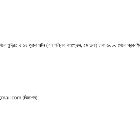
েকে মুদ্রিত ও ১২ পুরানা পল্টন (এল মল্লিক কমপ্লেক্স, ৫ম তলা) ঢাকা-১০০০ থেকে প্রকা
il.com (বিজ্ঞাপন)