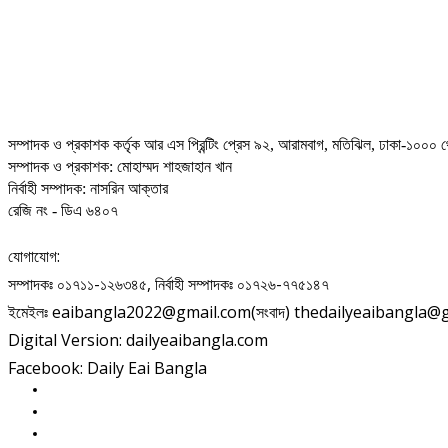
সম্পাদক ও প্রকাশক কর্তৃক আর এস প্রিন্টিং প্রেস ৯২, আরামবাগ, মতিঝিল, ঢাকা-১০০০ থ
সম্পাদক ও প্রকাশক: মোহাম্মদ শাহজাহান খান
নির্বাহী সম্পাদক: নাসরিন আক্তার
রেজি নং - ডিএ ৬৪০৭
যোগাযোগ:
সম্পাদকঃ ০১৭১১-১২৬৩৪৫, নির্বাহী সম্পাদকঃ ০১৭২৬-৭৭৫১৪৭
ইমেইলঃ eaibangla2022@gmail.com(সংবাদ) thedailyeaibangla@gma
Digital Version: dailyeaibangla.com
Facebook: Daily Eai Bangla