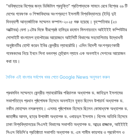
“ভবিষ্যতের বিশ্বের জন্য ডিজিটাল প্রযুক্তি” প্রতিপাদ্যকে সামনে রেখে বিশ্বের ২৬ টি
দেশের গবেষণক ও শিক্ষাবিদদের অংশগ্রহণে ইসলামী বিশ্ববিদ্যালয়ে (ইবি) দুই
দিনব্যাপী আন্তর্জাতিক সম্মেলন কম্পাস-২০২৫ শুরু হয়েছে। বৃহস্পতিবার (২৩
অক্টোবর) বেলা ১২টার দিকে বীরশ্রেষ্ঠ হামিদুর রহমান মিলনায়তনে আইইইই কম্পিউটার
সোসাইটি বাংলাদেশ চ্যাপ্টারের আয়োজনে আইসিটি বিভাগের সহযোগিতায় উদ্ধোধনী
অনুষ্ঠানটির হোস্ট করেন ইবির কেন্দ্রীয় ল্যাবরেটরি। এদিন বিদেশী অংশগ্রহণকারী
গবেষকদের নিয়ে ইবনে সিনা ভবনস্থ সেন্ট্রাল ল্যাবে এক অনলাইন সেশনের আয়োজন
করা হয়।
দৈনিক এই বাংলার সর্বশেষ খবর পেতে Google News অনুসরণ করুন
প্রথমদিন সম্মেলনে কেন্দ্রীয় ল্যাবরেটরির পরিচালক অধ্যাপক ড. জাহিদুল ইসলামের
সভাপতিত্বে প্রধান পৃষ্ঠপোষক হিসেবে অনলাইনে যুক্ত ছিলেন উপাচার্য অধ্যাপক ড.
নকীব মোহাম্মদ নসরুল্লাহ। এসময় পৃষ্ঠপোষক হিসেবে ছিলেন কোষাধ্যক্ষ অধ্যাপক ড.
জাহাঙ্গীর আলম, ছাত্র উপদেষ্টা অধ্যাপক ড. ওবায়দুল ইসলাম। বিশেষ অতিথি হিসেবে
ঢাকা বিশ্ববিদ্যালয়ের সিএসই বিভাগের সভাপতি অধ্যাপক ড. আব্দুর রাজ্জাক, আইইইই
সিএস বিডিসি’র প্রতিষ্ঠাতা সভাপতি অধ্যাপক ড. এম শামীম কায়সার ও প্রকৌশল ও