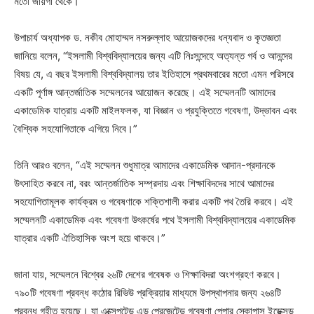
মতো জায়গা থেকে।”
উপাচার্য অধ্যাপক ড. নকীব মোহাম্মদ নসরুল্লাহ আয়োজকদের ধন্যবাদ ও কৃতজ্ঞতা
জানিয়ে বলেন, “ইসলামী বিশ্ববিদ্যালয়ের জন্য এটি নিঃসন্দেহে অত্যন্ত গর্ব ও আনন্দের
বিষয় যে, এ বছর ইসলামী বিশ্ববিদ্যালয় তার ইতিহাসে প্রথমবারের মতো এমন পরিসরে
একটি পূর্ণাঙ্গ আন্তর্জাতিক সম্মেলনের আয়োজন করেছে। এই সম্মেলনটি আমাদের
একাডেমিক যাত্রায় একটি মাইলফলক, যা বিজ্ঞান ও প্রযুক্তিতে গবেষণা, উদ্ভাবন এবং
বৈশ্বিক সহযোগিতাকে এগিয়ে নিবে।”
তিনি আরও বলেন, “এই সম্মেলন শুধুমাত্র আমাদের একাডেমিক আদান-প্রদানকে
উৎসাহিত করবে না, বরং আন্তর্জাতিক সম্প্রদায় এবং শিক্ষাবিদদের সাথে আমাদের
সহযোগিতামূলক কার্যক্রম ও গবেষণাকে শক্তিশালী করার একটি পথ তৈরি করবে। এই
সম্মেলনটি একাডেমিক এবং গবেষণা উৎকর্ষের পথে ইসলামী বিশ্ববিদ্যালয়ের একাডেমিক
যাত্রার একটি ঐতিহাসিক অংশ হয়ে থাকবে।”
জানা যায়, সম্মেলনে বিশ্বের ২৬টি দেশের গবেষক ও শিক্ষাবিদরা অংশগ্রহণ করবে।
৭৯০টি গবেষণা প্রবন্ধ কঠোর রিভিউ প্রক্রিয়ার মাধ্যমে উপস্থাপনার জন্য ২৬৪টি
প্রবন্ধ গৃহীত হয়েছে। যা এক্সেপটেড এন্ড প্রেজেন্টেড গবেষণা পেপার স্কোপাস ইন্ডেক্সড