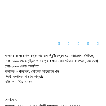
সম্পাদক ও প্রকাশক কর্তৃক আর এস প্রিন্টিং প্রেস ৯২, আরামবাগ, মতিঝিল,
ঢাকা-১০০০ থেকে মুদ্রিত ও ১২ পুরানা পল্টন (এল মল্লিক কমপ্লেক্স, ৫ম তলা)
ঢাকা-১০০০ থেকে প্রকাশিত।
সম্পাদক ও প্রকাশক: মোহাম্মদ শাহজাহান খান
নির্বাহী সম্পাদক: নাসরিন আক্তার
রেজি নং - ডিএ ৬৪০৭
যোগাযোগ: