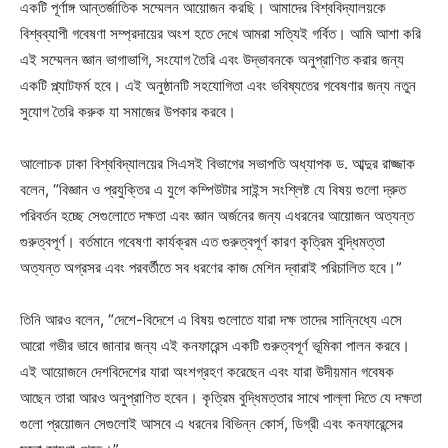
একটি পূর্ণাঙ্গ আন্তর্জাতিক সম্মেলন আয়োজন করছি। আমাদের বিশ্ববিদ্যালয়কে
বিশ্বব্যাপী গবেষণা সম্প্রদায়ের অংশ হতে দেখে আমরা সত্যিই গর্বিত। আমি আশা করি
এই সম্মেলন জ্ঞান ভাগাভাগি, সংযোগ তৈরি এবং উদ্ভাবনকে অনুপ্রাণিত করার জন্য
একটি প্ল্যাটফর্ম হবে। এই অনুষ্ঠানটি সহযোগিতা এবং ভবিষ্যতের গবেষণার জন্য নতুন
সুযোগ তৈরি করুক যা সমাজের উপকার করবে।
আলোচক ঢাকা বিশ্ববিদ্যালয়ের সিএসই বিভাগের সভাপতি অধ্যাপক ড. আব্দুর রাজ্জাক
বলেন, “বিজ্ঞান ও প্রযুক্তির এ যুগে কম্পিউটার সাইন্স সংশ্লিষ্ট যে বিষয় গুলো দ্রুত
পরিবর্তন হচ্ছে সেগুলোতে দক্ষতা এবং জ্ঞান অর্জনের জন্য এধরনের আয়োজন অত্যন্ত
গুরুত্বপূর্ণ। বর্তমানে গবেষণা কার্যক্রম এত গুরুত্বপূর্ণ কারণ কৃত্রিম বুদ্ধিমত্তা
অত্যন্ত অগ্রসর এবং পরবর্তীতে সব ধরণের কাজ মেশিন দ্বারাই পরিচালিত হবে।”
তিনি আরও বলেন, “দেশে-বিদেশে এ বিষয় গুলোতে যারা দক্ষ তাদের সান্নিধ্যে এসে
আরো গভীর ভাবে জানার জন্য এই কনফারেন্স একটি গুরুত্বপূর্ণ ভূমিকা পালন করবে।
এই আয়োজনে দেশবিদেশের যারা অংশগ্রহণ করেছেন এবং যারা উদীয়মান গবেষক
আছেন তারা আরও অনুপ্রাণিত হবেন। কৃত্রিম বুদ্ধিমত্তার সাথে পাল্লা দিতে যে দক্ষতা
গুলো প্রয়োজন সেগুলোই আসবে এ ধরনের বিভিন্ন কোর্স, ডিগ্রী এবং কনফারেন্সের