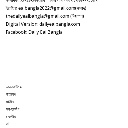
সম্পাদকঃ ০১৭১১-১২৬৩৪৫, নির্বাহী সম্পাদকঃ ০১৭২৬-৭৭৫১৪৭
ইমেইলঃ eaibangla2022@gmail.com(সংবাদ)
thedailyeaibangla@gmail.com (বিজ্ঞাপন)
Digital Version: dailyeaibangla.com
Facebook: Daily Eai Bangla
আন্তর্জাতিক
সারাদেশ
জাতীয়
জন-দুর্ভোগ
রাজনীতি
ধর্ম