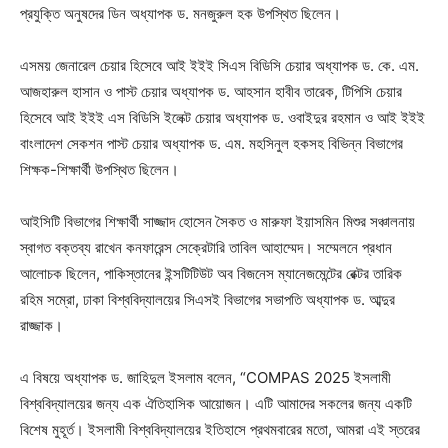
প্রযুক্তি অনুষদের ডিন অধ্যাপক ড. মনজুরুল হক উপস্থিত ছিলেন।
এসময় জেনারেল চেয়ার হিসেবে আই ইইই সিএস বিডিসি চেয়ার অধ্যাপক ড. কে. এম.
আজহারুল হাসান ও পাস্ট চেয়ার অধ্যাপক ড. আহসান হাবীব তারেক, টিপিসি চেয়ার
হিসেবে আই ইইই এস বিডিসি ইলেক্ট চেয়ার অধ্যাপক ড. ওবাইদুর রহমান ও আই ইইই
বাংলাদেশ সেকশন পাস্ট চেয়ার অধ্যাপক ড. এম. মহসিনুল হকসহ বিভিন্ন বিভাগের
শিক্ষক-শিক্ষার্থী উপস্থিত ছিলেন।
আইসিটি বিভাগের শিক্ষার্থী সাজ্জাদ হোসেন সৈকত ও মারুফা ইয়াসমিন মিশুর সঞ্চালনায়
স্বাগত বক্তব্য রাখেন কনফারেন্স সেক্রেটারি তাবিল আহাম্মেদ। সম্মেলনে প্রধান
আলোচক ছিলেন, পাকিস্তানের ইন্সটিটিউট অব বিজনেস ম্যানেজমেন্টের রেক্টর তারিক
রহিম সম্রো, ঢাকা বিশ্ববিদ্যালয়ের সিএসই বিভাগের সভাপতি অধ্যাপক ড. আব্দুর
রাজ্জাক।
এ বিষয়ে অধ্যাপক ড. জাহিদুল ইসলাম বলেন, “COMPAS 2025 ইসলামী
বিশ্ববিদ্যালয়ের জন্য এক ঐতিহাসিক আয়োজন। এটি আমাদের সকলের জন্য একটি
বিশেষ মুহূর্ত। ইসলামী বিশ্ববিদ্যালয়ের ইতিহাসে প্রথমবারের মতো, আমরা এই স্তরের