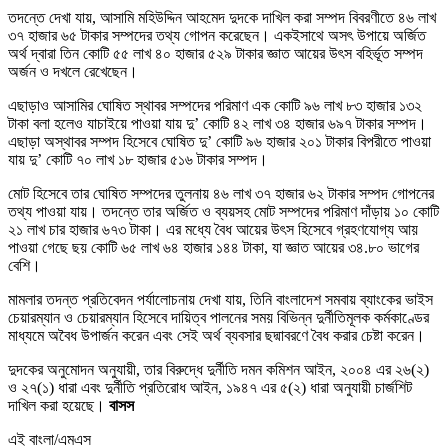
তদন্তে দেখা যায়, আসামি মহিউদ্দিন আহমেদ দুদকে দাখিল করা সম্পদ বিবরণীতে ৪৬ লাখ
৩৭ হাজার ৬৫ টাকার সম্পদের তথ্য গোপন করেছেন। একইসাথে অসৎ উপায়ে অর্জিত
অর্থ দ্বারা তিন কোটি ৫৫ লাখ ৪০ হাজার ৫২৯ টাকার জ্ঞাত আয়ের উৎস বহির্ভূত সম্পদ
অর্জন ও দখলে রেখেছেন।
এছাড়াও আসামির ঘোষিত স্থাবর সম্পদের পরিমাণ এক কোটি ৯৬ লাখ ৮৩ হাজার ১৩২
টাকা বলা হলেও যাচাইয়ে পাওয়া যায় দু’ কোটি ৪২ লাখ ৩৪ হাজার ৬৯৭ টাকার সম্পদ।
এছাড়া অস্থাবর সম্পদ হিসেবে ঘোষিত দু’ কোটি ৯৬ হাজার ২০১ টাকার বিপরীতে পাওয়া
যায় দু’ কোটি ৭০ লাখ ১৮ হাজার ৫১৬ টাকার সম্পদ।
মোট হিসেবে তার ঘোষিত সম্পদের তুলনায় ৪৬ লাখ ৩৭ হাজার ৬২ টাকার সম্পদ গোপনের
তথ্য পাওয়া যায়। তদন্তে তার অর্জিত ও ব্যয়সহ মোট সম্পদের পরিমাণ দাঁড়ায় ১০ কোটি
২১ লাখ চার হাজার ৬৭৩ টাকা। এর মধ্যে বৈধ আয়ের উৎস হিসেবে গ্রহণযোগ্য আয়
পাওয়া গেছে ছয় কোটি ৬৫ লাখ ৬৪ হাজার ১৪৪ টাকা, যা জ্ঞাত আয়ের ৩৪.৮০ ভাগের
বেশি।
মামলার তদন্ত প্রতিবেদন পর্যালোচনায় দেখা যায়, তিনি বাংলাদেশ সমবায় ব্যাংকের ভাইস
চেয়ারম্যান ও চেয়ারম্যান হিসেবে দায়িত্ব পালনের সময় বিভিন্ন দুর্নীতিমূলক কর্মকাণ্ডের
মাধ্যমে অবৈধ উপার্জন করেন এবং সেই অর্থ ব্যবসার ছদ্মাবরণে বৈধ করার চেষ্টা করেন।
দুদকের অনুমোদন অনুযায়ী, তার বিরুদ্ধে দুর্নীতি দমন কমিশন আইন, ২০০৪ এর ২৬(২)
ও ২৭(১) ধারা এবং দুর্নীতি প্রতিরোধ আইন, ১৯৪৭ এর ৫(২) ধারা অনুযায়ী চার্জশিট
দাখিল করা হয়েছে।
বাসস
এই বাংলা/এমএস