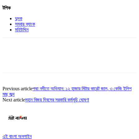
টপিক
দুদক
সমবায় ব্যাংক
মহিউদ্দিন
Previous article
পদ্মা নদীতে অভিযান: ১২ হাজার মিটার কারেন্ট জাল, ৩ কেজি ইলিশ
মাছ জব্দ
Next article
মহান বিজয় দিবসের সরকারি কর্মসূচি ঘোষণা
এই বাংলা অনলাইন