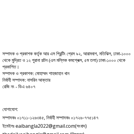
সম্পাদক ও প্রকাশক কর্তৃক আর এস প্রিন্টিং প্রেস ৯২, আরামবাগ, মতিঝিল, ঢাকা-১০০০
থেকে মুদ্রিত ও ১২ পুরানা পল্টন (এল মল্লিক কমপ্লেক্স, ৫ম তলা) ঢাকা-১০০০ থেকে
প্রকাশিত।
সম্পাদক ও প্রকাশক: মোহাম্মদ শাহজাহান খান
নির্বাহী সম্পাদক: নাসরিন আক্তার
রেজি নং - ডিএ ৬৪০৭
যোগাযোগ:
সম্পাদকঃ ০১৭১১-১২৬৩৪৫, নির্বাহী সম্পাদকঃ ০১৭২৬-৭৭৫১৪৭
ইমেইলঃ eaibangla2022@gmail.com(সংবাদ)