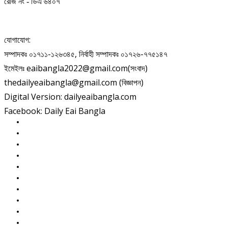
রেজি নং - ডিএ ৬৪০৭
যোগাযোগ:
সম্পাদকঃ ০১৭১১-১২৬৩৪৫, নির্বাহী সম্পাদকঃ ০১৭২৬-৭৭৫১৪৭
ইমেইলঃ eaibangla2022@gmail.com(সংবাদ)
thedailyeaibangla@gmail.com (বিজ্ঞাপন)
Digital Version: dailyeaibangla.com
Facebook: Daily Eai Bangla