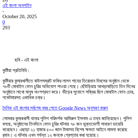
এই বাংলা অনলাইন
-
October 20, 2025
0
293
ছবি - এই বাংলা
কুষ্টিয়া প্রতিনিধি :
কুষ্টিয়ার কুমারখালীতে বাউলসম্রাট ফকির লালন শাহের তিরোধান দিবসের অনুষ্ঠান থেকে
৭৮টি মোবাইল ফোন চুরির অভিযোগ পাওয়া গেছে। ছেঁউড়িয়ায় আখড়াবাড়িতে তিন দিনের
অনুষ্ঠানে লাখো মানুষ অংশগ্রহণ করে। ভীড়ের সুযোগে সক্রিয় ছিল মোবাইল ফোন চোর,
পকেটমারসহ একাধিক চক্র।
দৈনিক এই বাংলার সর্বশেষ খবর পেতে Google News অনুসরণ করুন
সোমবার কুমারখালী থানার পুলিশ পরিদর্শক আমিরুল ইসলাম এ তথ্য জানিয়েছেন। পুলিশ
বলছে, অনুষ্ঠানের তিনদিনে ফোন চুরির ঘটনায় ৭৮ জন ভুক্তভোগী সাধারণ ডায়েরি
করেছেন। এছাড়া ২১ হাজার ৫০০ জাল টাকাসহ বিশেষ ক্ষমতা আইনে মামলা করেছে
র‍্যাব। এ ঘটনায় এখন পর্যন্ত ১২ জনকে গ্রেপ্তার করা হয়েছে।