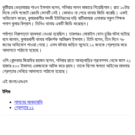
কুষ্টিয়ার ভেড়ামারার শাওন ইসলাম বলেন, শনিবার লালন মাজারে গিয়েছিলাম। রাত ১০টার
দিকে দেখি পকেটে রেডমি ফোনটি নেই। কোথাও না পেয়ে থানায় জিডি করেছি। একই
অভিযোগ করেন, কুমারখালীর সদকী ইউনিয়নের দড়ি বাটিকামারা এলাকার স্কুল শিক্ষক
পলাশ কুমার বিশ্বাস। তিনিও থানায় একটি জিডি করেছেন।
পর্যাপ্ত নিরাপত্তা ব্যবস্থা নেওয়া হয়েছিল। তারপরও মোবাইল ফোন চুরির ঘটনা ঘটেছে
বলে জানান, কুমারখালী থানার পরিদর্শক আমিরুল ইসলাম। তিনি বলেন, তিন দিনে ৭৮
জনের অভিযোগ পাওয়া গেছে। এসব ঘটনায় জড়িত সন্দেহে ১২ জনকে গ্রেপ্তার করে
আদালতে পাঠানো হয়েছে।
ওসি খোন্দকার জিয়াউর রহমান বলেন, শনিবার রাতে আখড়বাড়ির প্রবেশপথ থেকে জাল ২১
হাজার ৫০০ টাকাসহ একজনকে আটক করে র‍্যাব। তাকে বিশেষ ক্ষমতা আইনের মামলায়
গ্রেপ্তার দেখিয়ে আদালতে পাঠানো হয়েছে।
এই বাংলা/এমএস
টপিক
লালনের আখড়াবাড়ি
গ্রেপ্তার ১২