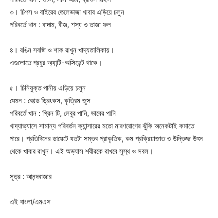
৩। চিপস ও বাইরের তেলেভাজা খাবার এড়িয়ে চলুন
পরিবর্তে খান : বাদাম, বীজ, শস্য ও তাজা ফল
৪। রঙিন সবজি ও শাক রাখুন খাদ্যতালিকায়।
এগুলোতে প্রচুর অ্যান্টি-অক্সিডেন্ট থাকে।
৫। চিনিযুক্ত পানীয় এড়িয়ে চলুন
যেমন : কোল্ড ড্রিংকস, কৃত্রিম জুস
পরিবর্তে খান : গ্রিন টি, লেবুর পানি, ডাবের পানি
খাদ্যাভ্যাসে সামান্য পরিবর্তন ক্যান্সারের মতো মারণরোগের ঝুঁকি অনেকটাই কমাতে
পারে। প্রতিদিনের ডায়েটে যতটা সম্ভব প্রাকৃতিক, কম প্রক্রিয়াজাত ও উদ্ভিজ্জ উৎস
থেকে খাবার রাখুন। এই অভ্যাস শরীরকে রাখবে সুস্থ ও সবল।
সূত্র : আনন্দবাজার
এই বাংলা/এমএস