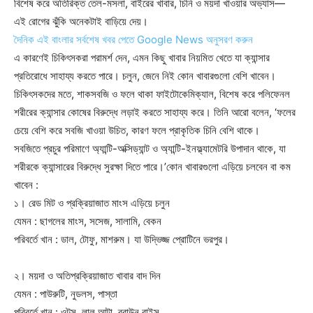
বিশেষ করে অতিরিক্ত তেল-মসলা, বাইরের খাবার, চিনি ও ময়দা খাওয়ার অভ্যাস—
এই রোগের ঝুঁকি অনেকটাই বাড়িয়ে দেয়।
দৈনিক এই বাংলার সর্বশেষ খবর পেতে Google News অনুসরণ করুন
এ কারণেই চিকিৎসকরা পরামর্শ দেন, এমন কিছু খাবার নিয়মিত খেতে যা ক্যান্সার
প্রতিরোধে সাহায্য করতে পারে। চলুন, জেনে নিই কোন খাবারগুলো বেশি খাবেন।
চিকিৎসকদের মতে, শাকসবজি ও ফলে থাকা ফাইটোকেমিক্যাল, বিশেষ করে পলিফেনল
শরীরের ক্যান্সার কোষের বিরুদ্ধে লড়াই করতে সাহায্য করে। তিনি আরো বলেন, ‘ফলের
চেয়ে বেশি করে সবজি খাওয়া উচিত, কারণ ফলে প্রাকৃতিক চিনি বেশি থাকে।
সবজিতে প্রচুর পরিমাণে অ্যান্টি-অক্সিড্যান্ট ও অ্যান্টি-ইনফ্ল্যামেটরি উপাদান থাকে, যা
শরীরকে ক্যান্সারের বিরুদ্ধে সুরক্ষা দিতে পারে।’কোন খাবারগুলো এড়িয়ে চলবেন বা কম
খাবেন :
১। রেড মিট ও প্রক্রিয়াজাত মাংস এড়িয়ে চলুন
যেমন : ছাগলের মাংস, সসেজ, সালামি, বেকন
পরিবর্তে খান : ডাল, টোফু, মাশরুম। যা উদ্ভিজ্জ প্রোটিনে ভরপুর।
২। ময়দা ও অতিপ্রক্রিয়াজাত খাবার বাদ দিন
যেমন : পাউরুটি, নুডলস, পাস্তা
পরিবর্তে খান : ওটস, লাল আটা, ব্রাউন রাইস