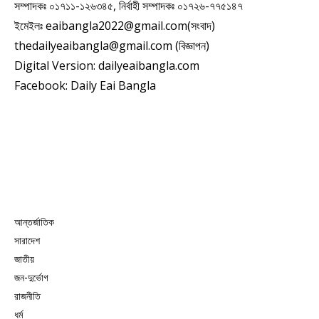
সম্পাদকঃ ০১৭১১-১২৬৩৪৫, নির্বাহী সম্পাদকঃ ০১৭২৬-৭৭৫১৪৭
ইমেইলঃ eaibangla2022@gmail.com(সংবাদ)
thedailyeaibangla@gmail.com (বিজ্ঞাপন)
Digital Version: dailyeaibangla.com
Facebook: Daily Eai Bangla
আন্তর্জাতিক
সারাদেশ
জাতীয়
জন-দুর্ভোগ
রাজনীতি
ধর্ম