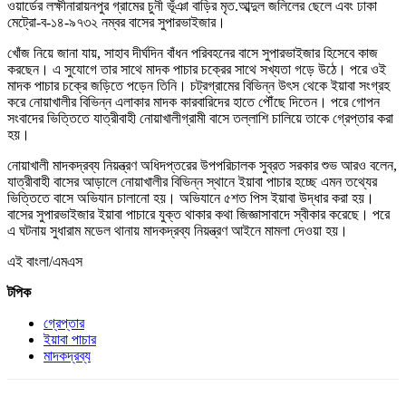
ওয়ার্ডের লক্ষীনারায়নপুর গ্রামের চুনী ভূঁঞা বাড়ির মৃত.আব্দুল জলিলের ছেলে এবং ঢাকা
মেট্রো-ব-১৪-৯৭৩২ নম্বর বাসের সুপারভাইজার।
খোঁজ নিয়ে জানা যায়, সাহাব দীর্ঘদিন বাঁধন পরিবহনের বাসে সুপারভাইজার হিসেবে কাজ
করছেন। এ সুযোগে তার সাথে মাদক পাচার চক্রের সাথে সখ্যতা গড়ে উঠে। পরে ওই
মাদক পাচার চক্রে জড়িতে পড়েন তিনি। চট্রগ্রামের বিভিন্ন উৎস থেকে ইয়াবা সংগ্রহ
করে নোয়াখালীর বিভিন্ন এলাকার মাদক কারবারিদের হাতে পৌঁছে দিতেন। পরে গোপন
সংবাদের ভিত্তিতে যাত্রীবাহী নোয়াখালীগ্রামী বাসে তল্লাশি চালিয়ে তাকে গ্রেপ্তার করা
হয়।
নোয়াখালী মাদকদ্রব্য নিয়ন্ত্রণ অধিদপ্তরের উপপরিচালক সুব্রত সরকার শুভ আরও বলেন,
যাত্রীবাহী বাসের আড়ালে নোয়াখালীর বিভিন্ন স্থানে ইয়াবা পাচার হচ্ছে এমন তথ্যের
ভিত্তিতে বাসে অভিযান চালানো হয়। অভিযানে ৫শত পিস ইয়াবা উদ্ধার করা হয়।
বাসের সুপারভাইজার ইয়াবা পাচারে যুক্ত থাকার কথা জিজ্ঞাসাবাদে স্বীকার করেছে। পরে
এ ঘটনায় সুধারাম মডেল থানায় মাদকদ্রব্য নিয়ন্ত্রণ আইনে মামলা দেওয়া হয়।
এই বাংলা/এমএস
টপিক
গ্রেপ্তার
ইয়াবা পাচার
মাদকদ্রব্য