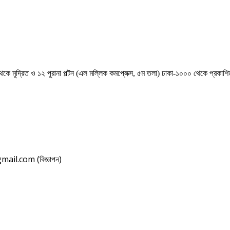
েকে মুদ্রিত ও ১২ পুরানা পল্টন (এল মল্লিক কমপ্লেক্স, ৫ম তলা) ঢাকা-১০০০ থেকে প্রকা
il.com (বিজ্ঞাপন)