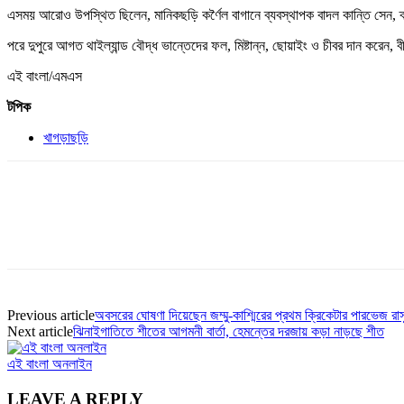
এসময় আরোও উপস্থিত ছিলেন, মানিকছড়ি কর্ণৈল বাগানে ব্যবস্থাপক বাদল কান্তি সেন, ক্
পরে দুপুরে আগত থাইল্যান্ড বৌদ্ধ ভান্তেদের ফল, মিষ্টান্ন, ছোয়াইং ও চীবর দান করেন, বী
এই বাংলা/এমএস
টপিক
খাগড়াছড়ি
Previous article
অবসরের ঘোষণা দিয়েছেন জম্মু-কাশ্মিরের প্রথম ক্রিকেটার পারভেজ রা
Next article
ঝিনাইগাতিতে শীতের আগমনী বার্তা, হেমন্তের দরজায় কড়া নাড়ছে শীত
এই বাংলা অনলাইন
LEAVE A REPLY