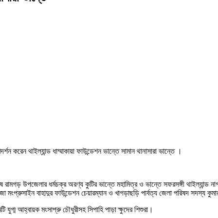
ন করেন থাইল্যান্ড ধাম্মাকায়া ফাউন্ডেশন ভান্তে সামান থানাসারা ভান্তে ।
 শেষে রামগড় উপজেলার ধর্মচক্র অরণ্য কুটির ভান্তে মহামিত্র ও ভান্তে সফরসঙ্গী থাইল্যান
া মংপ্রুসাইন বাহাদুর ফাউন্ডেশন চেয়ারম্যান ও খাগড়াছড়ি পার্বত্য জেলা পরিষদ সদস্য কুম
ুগ্ম আহ্বায়ক মংসাপ্রু চৌধুরীসহ সিপাহি পাড়া ক্ষুদের শিশুরা।