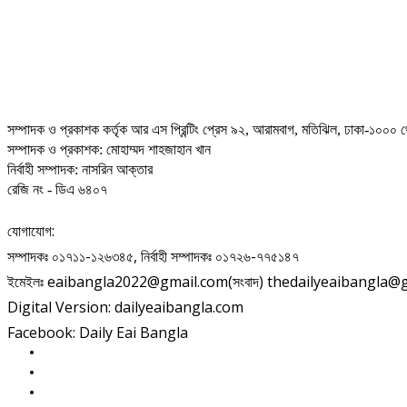
সম্পাদক ও প্রকাশক কর্তৃক আর এস প্রিন্টিং প্রেস ৯২, আরামবাগ, মতিঝিল, ঢাকা-১০০০ থ
সম্পাদক ও প্রকাশক: মোহাম্মদ শাহজাহান খান
নির্বাহী সম্পাদক: নাসরিন আক্তার
রেজি নং - ডিএ ৬৪০৭
যোগাযোগ:
সম্পাদকঃ ০১৭১১-১২৬৩৪৫, নির্বাহী সম্পাদকঃ ০১৭২৬-৭৭৫১৪৭
ইমেইলঃ eaibangla2022@gmail.com(সংবাদ) thedailyeaibangla@gma
Digital Version: dailyeaibangla.com
Facebook: Daily Eai Bangla