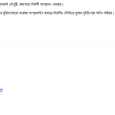
যজাই চৌধুরী, রাজপাড়া নিবাসী লাব্রেঅং মেম্বার।
র মুক্তিযোদ্ধা মংরাজা মংপ্রুসাইন বাহাদুর দ্বিতীয় দৌহিত্র কুমার সুইচিংপ্রু সাইন পরিবার।
সুল