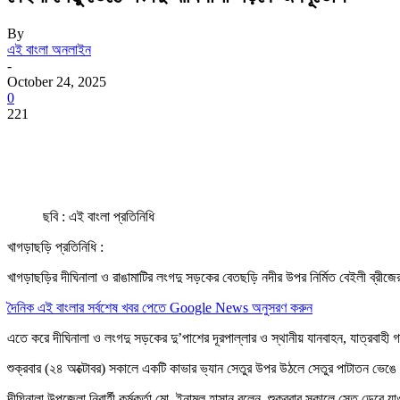
By
এই বাংলা অনলাইন
-
October 24, 2025
0
221
ছবি : এই বাংলা প্রতিনিধি
খাগড়াছড়ি প্রতিনিধি :
খাগড়াছড়ির দীঘিনালা ও রাঙামাটির লংগদু সড়কের বেতছড়ি নদীর উপর নির্মিত বেইলী ব্রীজ
দৈনিক এই বাংলার সর্বশেষ খবর পেতে Google News অনুসরণ করুন
এতে করে দীঘিনালা ও লংগদু সড়কের দু’পাশের দূরপাল্লার ও স্থানীয় যানবাহন, যাত্রবাহী
শুক্রবার (২৪ অক্টোবর) সকালে একটি কাভার ভ্যান সেতুর উপর উঠলে সেতুর পাটাতন ভে
দীঘিনালা উপজেলা নিবার্হী কর্মকর্তা মো. ইনামুল হাসান বলেন, শুক্রবার সকালে সেতু ডে