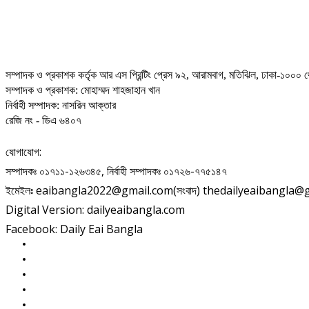
সম্পাদক ও প্রকাশক কর্তৃক আর এস প্রিন্টিং প্রেস ৯২, আরামবাগ, মতিঝিল, ঢাকা-১০০০ থ
সম্পাদক ও প্রকাশক: মোহাম্মদ শাহজাহান খান
নির্বাহী সম্পাদক: নাসরিন আক্তার
রেজি নং - ডিএ ৬৪০৭
যোগাযোগ:
সম্পাদকঃ ০১৭১১-১২৬৩৪৫, নির্বাহী সম্পাদকঃ ০১৭২৬-৭৭৫১৪৭
ইমেইলঃ eaibangla2022@gmail.com(সংবাদ) thedailyeaibangla@gma
Digital Version: dailyeaibangla.com
Facebook: Daily Eai Bangla