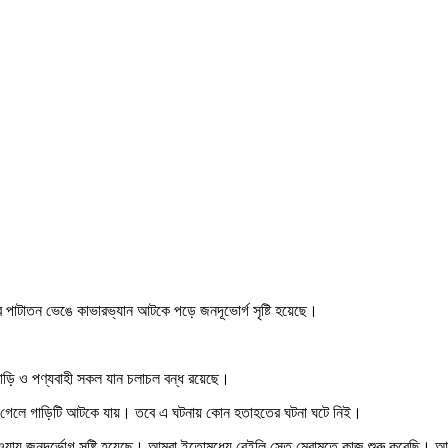
ের পাটাতন ভেঙে কাভারভ্যান আটকে পড়ে জনদূভোর্গ সৃষ্টি হয়েছে।
 গাড়ি ও পণ্যবাহী সকল যান চলাচল বন্ধ রয়েছে।
ঙে গেলে গাড়িটি আটকে যায়। তবে এ ঘটনায় কোন হতাহতের ঘটনা ঘটে নিই।
বে যাওয়ায় জনদূর্ভোগ সৃষ্টি হয়েছে। আমরা ইতোমধ্যে বেইলি সেতু মেরামতে কাজ শুরু করেছি