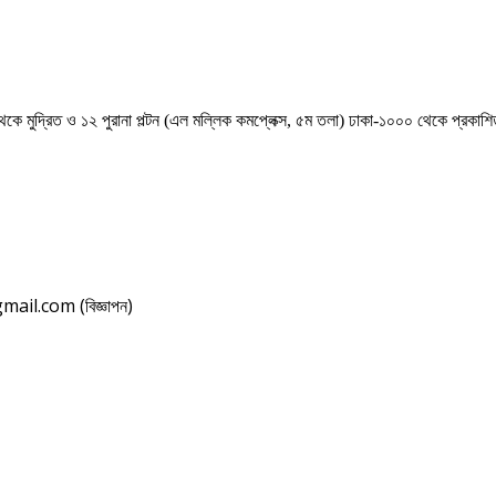
েকে মুদ্রিত ও ১২ পুরানা পল্টন (এল মল্লিক কমপ্লেক্স, ৫ম তলা) ঢাকা-১০০০ থেকে প্রকা
il.com (বিজ্ঞাপন)