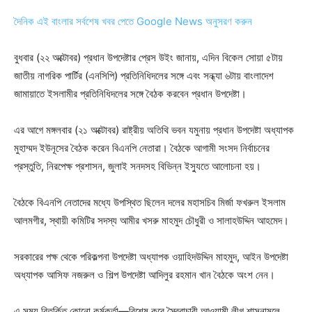
দৈনিক এই বাংলার সর্বশেষ খবর পেতে Google News অনুসরণ করুন
বুধবার (২২ অক্টোবর) প্রধান উপদেষ্টার প্রেস উইং জানায়, এদিন বিকেল সোয়া ৫টায়
জাতীয় নাগরিক পার্টির (এনসিপি) প্রতিনিধিদলের সঙ্গে এবং সন্ধ্যা ৬টায় বাংলাদেশ
জামায়াতে ইসলামীর প্রতিনিধিদলের সঙ্গে বৈঠক করবেন প্রধান উপদেষ্টা।
এর আগে মঙ্গলবার (২১ অক্টোবর) রাষ্ট্রীয় অতিথি ভবন যমুনায় প্রধান উপদেষ্টা অধ্যাপক
মুহাম্মদ ইউনূসের বৈঠক করেন বিএনপি নেতারা। বৈঠকে আগামী সংসদ নির্বাচনের
প্রস্তুতি, নিরপেক্ষ প্রশাসন, জুলাই সনদসহ বিভিন্ন ইস্যুতে আলোচনা হয়।
বৈঠকে বিএনপি নেতাদের মধ্যে উপস্থিত ছিলেন দলের মহাসচিব মির্জা ফখরুল ইসলাম
আলমগীর, স্থায়ী কমিটির সদস্য আমীর খসরু মাহমুদ চৌধুরী ও সালাহউদ্দিন আহমেদ।
সরকারের পক্ষ থেকে পরিকল্পনা উপদেষ্টা অধ্যাপক ওয়াহিদউদ্দিন মাহমুদ, আইন উপদেষ্টা
অধ্যাপক আসিফ নজরুল ও শিল্প উপদেষ্টা আদিলুর রহমান খান বৈঠকে অংশ নেন।
এ সময় বিতর্কিত কোনো কর্মকর্তা—বিশেষ করে স্বৈরাচারী আওয়ামী লীগ শাসনামলে