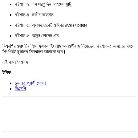
বরিশাল-২: এস সরফুদ্দিন আহমেদ সান্টু
বরিশাল-৪: রাজীব আহসান
বরিশাল-৫: অ্যাডভোকেট মজিবর রহমান সরোয়ার
বরিশাল-৬: আবুল হোসেন খান
বিএনপির মহাসচিব মির্জা ফখরুল ইসলাম আলমগীর জানিয়েছেন, বরিশাল-৩ আসনের বিষয়ে
শিগগিরই চূড়ান্ত সিদ্ধান্ত জানানো হবে।
এই বাংলা/এমএস
টপিক
চূড়ান্ত প্রার্থী ঘোষণা
বিএনপি