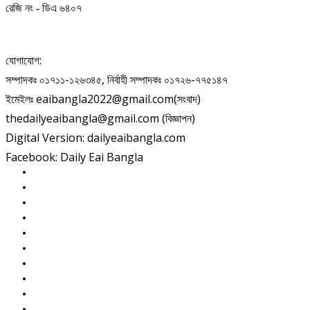
রেজি নং - ডিএ ৬৪০৭
যোগাযোগ:
সম্পাদকঃ ০১৭১১-১২৬৩৪৫, নির্বাহী সম্পাদকঃ ০১৭২৬-৭৭৫১৪৭
ইমেইলঃ eaibangla2022@gmail.com(সংবাদ)
thedailyeaibangla@gmail.com (বিজ্ঞাপন)
Digital Version: dailyeaibangla.com
Facebook: Daily Eai Bangla