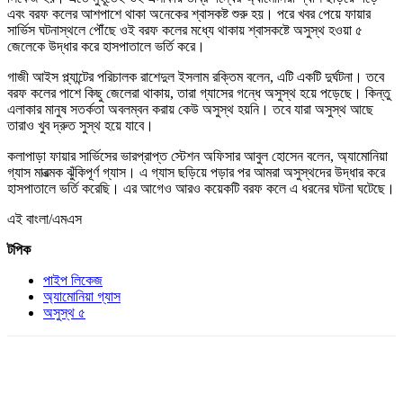
এবং বরফ কলের আশপাশে থাকা অনেকের শ্বাসকষ্ট শুরু হয়। পরে খবর পেয়ে ফায়ার
সার্ভিস ঘটনাস্থলে পৌঁছে ওই বরফ কলের মধ্যে থাকায় শ্বাসকষ্টে অসুস্থ হওয়া ৫
জেলেকে উদ্ধার করে হাসপাতালে ভর্তি করে।
গাজী আইস প্ল্যান্টের পরিচালক রাশেদুল ইসলাম রক্তিম বলেন, এটি একটি দুর্ঘটনা। তবে
বরফ কলের পাশে কিছু জেলেরা থাকায়, তারা গ্যাসের গন্ধে অসুস্থ হয়ে পড়েছে। কিন্তু
এলাকার মানুষ সতর্কতা অবলম্বন করায় কেউ অসুস্থ হয়নি। তবে যারা অসুস্থ আছে
তারাও খুব দ্রুত সুস্থ হয়ে যাবে।
কলাপাড়া ফায়ার সার্ভিসের ভারপ্রাপ্ত স্টেশন অফিসার আবুল হোসেন বলেন, অ্যামোনিয়া
গ্যাস মারত্মক ঝুঁকিপূর্ণ গ্যাস। এ গ্যাস ছড়িয়ে পড়ার পর আমরা অসুস্থদের উদ্ধার করে
হাসপাতালে ভর্তি করেছি। এর আগেও আরও কয়েকটি বরফ কলে এ ধরনের ঘটনা ঘটেছে।
এই বাংলা/এমএস
টপিক
পাইপ লিকেজ
অ্যামোনিয়া গ্যাস
অসুস্থ ৫