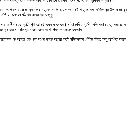
নের ওপর গুরুত্বারোপ করেন এবং এই বিষয়ে নেতাকর্মীদের সচেতনতা বৃদ্ধির আহ্বান ।
ুঁইয়া, কিশোরগঞ্জ জেলা যুবদলের সহ-সভাপতি অ্যাডভোকেট শাহ আলম, বাজিতপুর উপজেলা যু
নপি ও অঙ্গ সংগঠনের অন্যান্য নেতৃবৃন্দ।
মতের অঙ্গীকারের প্রতি পূর্ণ আস্থা ব্যক্ত করেন। তাঁরা নারীর প্রতি সহিংসতা রোধ, সমাজে নার
আরও দৃঢ় করতে সাহায্য করবে বলে আশা প্রকাশ করেন বক্তারা।
ৎ আন্দোলন-সংগ্রামে এবং জনগণের কাছে দলের বার্তা সঠিকভাবে পৌঁছে দিতে অনুপ্রাণিত করব