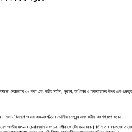
ঠামো মেরামত’র ৩১ দফা এবং নারীর মর্যাদা, সুরক্ষা, অধিকার ও ক্ষমতায়নের উপর এক গুরুত্ব
 সভায় বিএনপি ও এর অঙ্গ-সংগঠনের স্থানীয় নেতৃবৃন্দ এবং কর্মীরা অংশগ্রহণ করেন।
ংলাদেশ জাতীয় দল-এর চেয়ারম্যান এবং ১২ দলীয় জোটের সমন্বয়ক। তিনি তার বক্তব্যে তারে