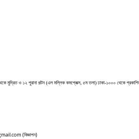
েকে মুদ্রিত ও ১২ পুরানা পল্টন (এল মল্লিক কমপ্লেক্স, ৫ম তলা) ঢাকা-১০০০ থেকে প্রকা
il.com (বিজ্ঞাপন)