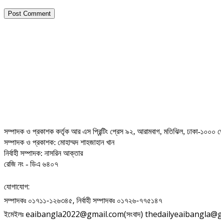
সম্পাদক ও প্রকাশক কর্তৃক আর এস প্রিন্টিং প্রেস ৯২, আরামবাগ, মতিঝিল, ঢাকা-১০০০ থ
সম্পাদক ও প্রকাশক: মোহাম্মদ শাহজাহান খান
নির্বাহী সম্পাদক: নাসরিন আক্তার
রেজি নং - ডিএ ৬৪০৭
যোগাযোগ:
সম্পাদকঃ ০১৭১১-১২৬৩৪৫, নির্বাহী সম্পাদকঃ ০১৭২৬-৭৭৫১৪৭
ইমেইলঃ eaibangla2022@gmail.com(সংবাদ) thedailyeaibangla@gma