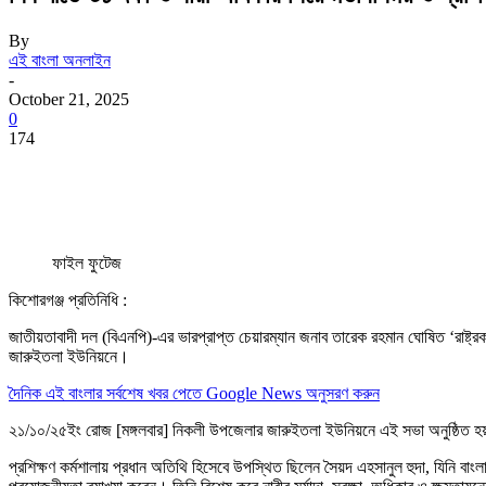
By
এই বাংলা অনলাইন
-
October 21, 2025
0
174
ফাইল ফুটেজ
কিশোরগঞ্জ প্রতিনিধি :
জাতীয়তাবাদী দল (বিএনপি)-এর ভারপ্রাপ্ত চেয়ারম্যান জনাব তারেক রহমান ঘোষিত ‘রাষ্ট্রকা
জারুইতলা ইউনিয়নে।
দৈনিক এই বাংলার সর্বশেষ খবর পেতে Google News অনুসরণ করুন
২১/১০/২৫ইং রোজ [মঙ্গলবার] নিকলী উপজেলার জারুইতলা ইউনিয়নে এই সভা অনুষ্ঠিত হয়।
প্রশিক্ষণ কর্মশালায় প্রধান অতিথি হিসেবে উপস্থিত ছিলেন সৈয়দ এহসানুল হুদা, যিনি বা