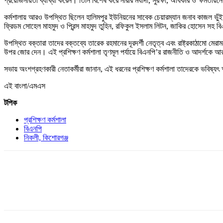
প্রয়োজনীয়তা ব্যাখ্যা করেন। তিনি বিশেষ করে নারীর মর্যাদা, সুরক্ষা, অধিকার ও ক্ষমতায়
কর্মশালায় আরও উপস্থিত ছিলেন হালিমপুর ইউনিয়নের সাবেক চেয়ারম্যান জনাব কাজল ভ
ফ্রিডম সোহেল মাহমুদ ও প্রিন্স মাহমুদ তুহিন, রফিকুল ইসলাম লিটন, জাকির হোসেন সহ বিএ
উপস্থিত বক্তারা তাদের বক্তব্যে তারেক রহমানের দূরদর্শী নেতৃত্ব এবং রাষ্ট্রকাঠামো মেরা
উপর জোর দেন। এই প্রশিক্ষণ কর্মশালা তৃণমূল পর্যায়ে বিএনপি’র রাজনীতি ও আদর্শকে 
সভায় অংশগ্রহণকারী নেতাকর্মীরা জানান, এই ধরনের প্রশিক্ষণ কর্মশালা তাদেরকে ভবিষ্য
এই বাংলা/এমএস
টপিক
প্রশিক্ষণ কর্মশালা
বিএনপি
নিকলী, কিশোরগঞ্জ