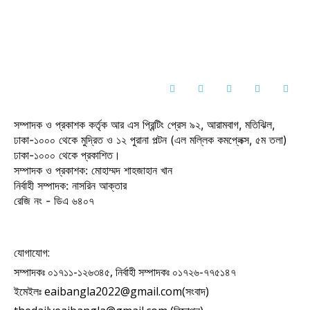
সম্পাদক ও প্রকাশক কর্তৃক আর এস প্রিন্টিং প্রেস ৯২, আরামবাগ, মতিঝিল,
ঢাকা-১০০০ থেকে মুদ্রিত ও ১২ পুরানা পল্টন (এল মল্লিক কমপ্লেক্স, ৫ম তলা)
ঢাকা-১০০০ থেকে প্রকাশিত।
সম্পাদক ও প্রকাশক: মোহাম্মদ শাহজাহান খান
নির্বাহী সম্পাদক: নাসরিন আক্তার
রেজি নং - ডিএ ৬৪০৭
যোগাযোগ:
সম্পাদকঃ ০১৭১১-১২৬৩৪৫, নির্বাহী সম্পাদকঃ ০১৭২৬-৭৭৫১৪৭
ইমেইলঃ eaibangla2022@gmail.com(সংবাদ)