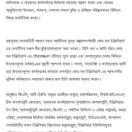
অধিনায়ক ও অন্যান্য কর্মকর্তাদের উদ্দেশ্যে বক্তব্য প্রদান করেন এবং কোরের
প্রযুক্তিগত উন্নয়ন, গবেষণা, পেশাগত দক্ষতা বৃদ্ধি ও ভবিষ্যৎ পরিকল্পনাসহ বিভিন্ন
বিষয়ে মতবিনিময় করেন।
বক্তৃতায় সেনাবাহিনী প্রধান মহান স্বাধীনতা যুদ্ধে আত্মোৎসর্গকারী কোর অব ইঞ্জিনিয়ার্স
এর সেনানীসহ সকল বীর মুক্তিযোদ্ধাকে স্মরণ করেন। তিনি দেশ ও জাতি গঠনে কোর
অব ইঞ্জিনিয়ার্স এর গৌরবোজ্জ্বল ঐতিহ্য তুলে ধরেন এবং দেশমাতৃকার সেবায় বিভিন্ন
উন্নয়নমূলক কর্মকাণ্ডের ভূয়সী প্রশংসা করেন। সততা, সত্যনিষ্ঠা ও কর্তব্যবোধে ব্রতী
হয়ে উন্নয়নমূলক কার্যক্রমের মাধ্যমে দেশগঠনে কোর অব ইঞ্জিনিয়ার্স এর প্রশংসনীয়
ভূমিকা ভবিষ্যতেও অব্যাহত থাকবে বলে তিনি আশাবাদ ব্যক্ত করেন।
অনুষ্ঠানে জিওসি, আর্মি ট্রেনিং অ্যান্ড ডকট্রিন কমান্ড; মহাপরিচালক, বিআইআইএসএস;
চিফ কনসালটেন্ট জেনারেল, অ্যাডহক কনস্ট্রাকশন সুপারভিশন কনসালটেন্ট; ইঞ্জিনিয়ার-
ইন-চিফ; অ্যাডজুট্যান্ট জেনারেল; জিওসি ১১ পদাতিক ডিভিশন ও এরিয়া কমান্ডার, বগুড়া
এরিয়া; সেনাসদরের ঊর্ধ্বতন সামরিক কর্মকর্তাবৃন্দ; কমান্ড্যান্ট, ইসিএসএমই; বাংলাদেশ
সেনাবাহিনীর সকল ইঞ্জিনিয়ার ব্রিগেডের কমান্ডারবৃন্দ; ইঞ্জিনিয়ার ইউনিটসমূহের