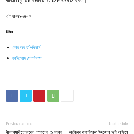
অধিনায়কবৃন্দ এবং গণমাধ্যম ব্যক্তিবর্গ উপস্থিত ছিলেন।
এই বাংলা/এমএস
টপিক
কোর অব ইঞ্জিনিয়ার্স
কাদিরাবাদ সেনানিবাস
Previous article
Next article
নীলফামারীতে তারেক রহমানের ৩১ দফার
নাটোরের বাগাতিপাড়া উপজেলা ভূমি অফিসে