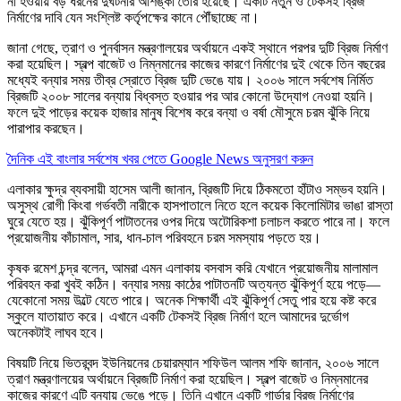
না হওয়ায় বড় ধরনের দুর্ঘটনার আশঙ্কা তৈরি হয়েছে। একটি নতুন ও টেকসই ব্রিজ
নির্মাণের দাবি যেন সংশ্লিষ্ট কর্তৃপক্ষের কানে পৌঁছাচ্ছে না।
জানা গেছে, ত্রাণ ও পুনর্বাসন মন্ত্রণালয়ের অর্থায়নে একই স্থানে পরপর দুটি ব্রিজ নির্মাণ
করা হয়েছিল। স্বল্প বাজেট ও নিম্নমানের কাজের কারণে নির্মাণের দুই থেকে তিন বছরের
মধ্যেই বন্যার সময় তীব্র স্রোতে ব্রিজ দুটি ভেঙে যায়। ২০০৬ সালে সর্বশেষ নির্মিত
ব্রিজটি ২০০৮ সালের বন্যায় বিধ্বস্ত হওয়ার পর আর কোনো উদ্যোগ নেওয়া হয়নি।
ফলে দুই পাড়ের কয়েক হাজার মানুষ বিশেষ করে বন্যা ও বর্ষা মৌসুমে চরম ঝুঁকি নিয়ে
পারাপার করছেন।
দৈনিক এই বাংলার সর্বশেষ খবর পেতে Google News অনুসরণ করুন
এলাকার ক্ষুদ্র ব্যবসায়ী হাসেম আলী জানান, ব্রিজটি দিয়ে ঠিকমতো হাঁটাও সম্ভব হয়নি।
অসুস্থ রোগী কিংবা গর্ভবতী নারীকে হাসপাতালে নিতে হলে কয়েক কিলোমিটার ভাঙা রাস্তা
ঘুরে যেতে হয়। ঝুঁকিপূর্ণ পাটাতনের ওপর দিয়ে অটোরিকশা চলাচল করতে পারে না। ফলে
প্রয়োজনীয় কাঁচামাল, সার, ধান-চাল পরিবহনে চরম সমস্যায় পড়তে হয়।
কৃষক রমেশ চন্দ্র বলেন, আমরা এমন এলাকায় বসবাস করি যেখানে প্রয়োজনীয় মালামাল
পরিবহন করা খুবই কঠিন। বন্যার সময় কাঠের পাটাতনটি অত্যন্ত ঝুঁকিপূর্ণ হয়ে পড়ে—
যেকোনো সময় উল্টে যেতে পারে। অনেক শিক্ষার্থী এই ঝুঁকিপূর্ণ সেতু পার হয়ে কষ্ট করে
স্কুলে যাতায়াত করে। এখানে একটি টেকসই ব্রিজ নির্মাণ হলে আমাদের দুর্ভোগ
অনেকটাই লাঘব হবে।
বিষয়টি নিয়ে ভিতরবন্দ ইউনিয়নের চেয়ারম্যান শফিউল আলম শফি জানান, ২০০৬ সালে
ত্রাণ মন্ত্রণালয়ের অর্থায়নে ব্রিজটি নির্মাণ করা হয়েছিল। স্বল্প বাজেট ও নিম্নমানের
কাজের কারণে এটি বন্যায় ভেঙে পড়ে। তিনি এখানে একটি গার্ডার ব্রিজ নির্মাণের