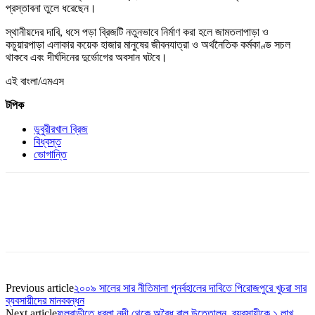
প্রস্তাবনা তুলে ধরেছেন।
স্থানীয়দের দাবি, ধসে পড়া ব্রিজটি নতুনভাবে নির্মাণ করা হলে জামতলাপাড়া ও
কচুয়ারপাড়া এলাকার কয়েক হাজার মানুষের জীবনযাত্রা ও অর্থনৈতিক কর্মকাণ্ড সচল
থাকবে এবং দীর্ঘদিনের দুর্ভোগের অবসান ঘটবে।
এই বাংলা/এমএস
টপিক
ডুবুরীরখাল ব্রিজ
বিধ্বস্ত
ভোগান্তি
Previous article
২০০৯ সালের সার নীতিমালা পুনর্বহালের দাবিতে পিরোজপুরে খুচরা সার
ব্যবসায়ীদের মানববন্ধন
Next article
ফুলবাড়ীতে ধরলা নদী থেকে অবৈধ বালু উত্তোলন, ব্যবসায়ীকে ১ লাখ