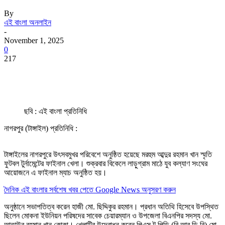
By
এই বাংলা অনলাইন
-
November 1, 2025
0
217
ছবি : এই বাংলা প্রতিনিধি
নাগরপুর (টাঙ্গাইল) প্রতিনিধি :
টাঙ্গাইলের নাগরপুরে উৎসবমুখর পরিবেশে অনুষ্ঠিত হয়েছে মরহুম আব্দুর রহমান খান স্মৃতি
ফুটবল টুর্নামেন্টের ফাইনাল খেলা। শুক্রবার বিকেলে লাড়ুগ্রাম মাঠে যুব কল্যাণ সংঘের
আয়োজনে এ ফাইনাল ম্যাচ অনুষ্ঠিত হয়।
দৈনিক এই বাংলার সর্বশেষ খবর পেতে Google News অনুসরণ করুন
অনুষ্ঠানে সভাপতিত্ব করেন হাজী মো. ছিদ্দিকুর রহমান। প্রধান অতিথি হিসেবে উপস্থিত
ছিলেন মোকনা ইউনিয়ন পরিষদের সাবেক চেয়ারম্যান ও উপজেলা বিএনপির সদস্য মো.
আতাউর রহমান খান কোকা। খেলাটির উদ্বোধন করেন পিএস টু পিডি (বি.আর.ডি.বি) মো.