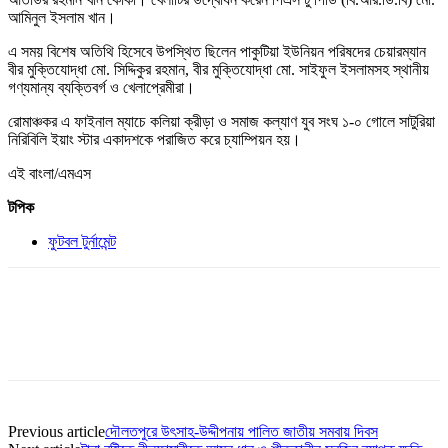
আমিনুল ইসলাম খান।
এ সময় বিশেষ অতিথি হিসেবে উপস্থিত ছিলেন পাকুটিয়া ইউনিয়ন পরিষদের চেয়ারম্যান
বীর মুক্তিযোদ্ধা মো. সিদ্দিকুর রহমান, বীর মুক্তিযোদ্ধা মো. সাইফুল ইসলামসহ স্থানীয়
গণ্যমান্য ব্যক্তিবর্গ ও খেলাপ্রেমীরা।
রোমাঞ্চকর এ ফাইনাল ম্যাচে কলিয়া ক্রীড়া ও সমাজ কল্যাণ যুব সংঘ ১-০ গোলে সাটুরিয়া
নিরিবিলি ইয়াং স্টার একাদশকে পরাজিত করে চ্যাম্পিয়ন হয়।
এই বাংলা/এমএস
টপিক
ফুটবল টুর্নামেন্ট
Previous article
দৌলতপুরে উৎসাহ-উদ্দীপনায় পালিত জাতীয় সমবায় দিবস