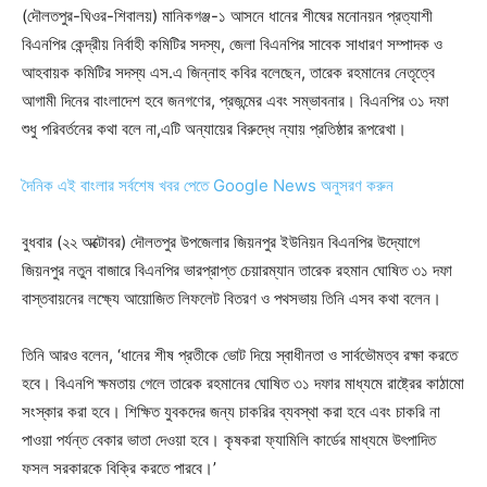
(দৌলতপুর-ঘিওর-শিবালয়) মানিকগঞ্জ-১ আসনে ধানের শীষের মনোনয়ন প্রত্যাশী
বিএনপির কেন্দ্রীয় নির্বাহী কমিটির সদস্য, জেলা বিএনপির সাবেক সাধারণ সম্পাদক ও
আহবায়ক কমিটির সদস্য এস.এ জিন্নাহ কবির বলেছেন, তারেক রহমানের নেতৃত্বে
আগামী দিনের বাংলাদেশ হবে জনগণের, প্রজন্মের এবং সম্ভাবনার। বিএনপির ৩১ দফা
শুধু পরিবর্তনের কথা বলে না,এটি অন্যায়ের বিরুদ্ধে ন্যায় প্রতিষ্ঠার রূপরেখা।
দৈনিক এই বাংলার সর্বশেষ খবর পেতে Google News অনুসরণ করুন
বুধবার (২২ অক্টোবর) দৌলতপুর উপজেলার জিয়নপুর ইউনিয়ন বিএনপির উদ্যোগে
জিয়নপুর নতুন বাজারে বিএনপির ভারপ্রাপ্ত চেয়ারম্যান তারেক রহমান ঘোষিত ৩১ দফা
বাস্তবায়নের লক্ষ্যে আয়োজিত লিফলেট বিতরণ ও পথসভায় তিনি এসব কথা বলেন।
তিনি আরও বলেন, ‘ধানের শীষ প্রতীকে ভোট দিয়ে স্বাধীনতা ও সার্বভৌমত্ব রক্ষা করতে
হবে। বিএনপি ক্ষমতায় গেলে তারেক রহমানের ঘোষিত ৩১ দফার মাধ্যমে রাষ্ট্রের কাঠামো
সংস্কার করা হবে। শিক্ষিত যুবকদের জন্য চাকরির ব্যবস্থা করা হবে এবং চাকরি না
পাওয়া পর্যন্ত বেকার ভাতা দেওয়া হবে। কৃষকরা ফ্যামিলি কার্ডের মাধ্যমে উৎপাদিত
ফসল সরকারকে বিক্রি করতে পারবে।’