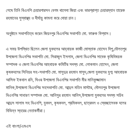
শেষে তিনি বিএনপি চেয়ারপারসন বেগম খালেদা জিয়া এবং ভারপ্রাপ্ত চেয়ারম্যান তারেক
রহমানের সুস্বাস্থ্য ও দীর্ঘায়ু কামনা করে দোয়া চান।
অনুষ্ঠানে সভাপতিত্ব করেন জিয়নপুর বিএনপির সভাপতি মো. ফারুক বিশ্বাস।
এ সময় উপস্থিত ছিলেন জেলা যুবদলের আহ্বায়ক কাজী মোস্তাক হোসেন দিপু,দৌলতপুর
উপজেলা বিএনপির সভাপতি মো. সিরাজুল ইসলাম, জেলা বিএনপির সাবেক কৃষিবিষয়ক
সম্পাদক ও জেলা বিএনপির আহবায়ক কমিটির সদস্য মো. লোকমান হোসেন, জেলা
কৃষকদলের সিনিয়র সহ-সভাপতি মো. মাসুদুর রহমান মাসুদ,জেলা যুবদলের যুগ্ম আহবায়ক
আসিফ ইকবাল রনি, ঘিওর উপজেলা বিএনপির সভাপতি মীর মানিকুজ্জামান
মানিক,উপজেলা বিএনপির সহসভাপতি মো. আব্দুল মতিন মাস্টার, দৌলতপুর উপজেলা
বিএনপির সাধারণ সম্পাদক মো. আনিসুর রহমান আনিস,উপজেলা যুবদলের সদস্য সচিব
আব্দুস সালাম সহ বিএনপি, যুবদল, কৃষকদল, শ্রমিকদল, ছাত্রদল ও স্বেচ্ছাসেবক দলের
বিভিন্ন স্তরের নেতাকর্মীরা।
এই বাংলা/এমএস