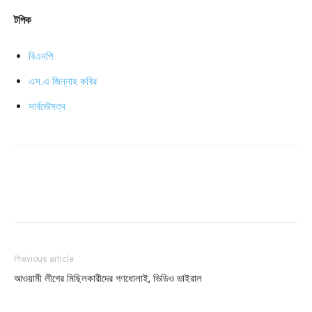
টপিক
বিএনপি
এস.এ জিন্নাহ কবির
সার্বভৌমত্ব
Previous article
আওয়ামী লীগের মিছিলকারীদের গণধোলাই, ভিডিও ভাইরাল