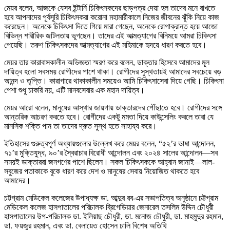
মেয়র বলেন, আজকে যেসব ইন্টার্নি চিকিৎসকদের ছাড়পত্র দেয়া হল তাদের মনে রাখতে
হবে আপনাদের পূর্বসূরি চিকিৎসকরা করোনা মহামারীকালে নিজের জীবনের ঝুঁকি নিয়ে কাজ
করেছেন। অনেকে চিকিৎসা দিতে গিয়ে মারা গেছেন, অনেকে রোগাক্রান্ত হয়ে আজো
বিভিন্ন শারীরিক জটিলতায় ভুগছেন। তাদের এই আত্মত্যাগের বিনিময়ে আমরা চিকিৎসা
পেয়েছি। তরুণ চিকিৎসকদের আত্মত্যাগের এই মহিমাকে হৃদয়ে ধারণ করতে হবে।
মেয়র তার কারাবাসকালীন অভিজ্ঞতা স্মরণ করে বলেন, ডাক্তার হিসেবে আমাদের মূল
দায়িত্ব হলো সবসময় রোগীদের পাশে থাকা। রোগীদের সুস্থতায়ই আমাদের সবচেয়ে বড়
আনন্দ ও তৃপ্তি। কারাগারে থাকাকালীন সময়েও আমি চিকিৎসাসেবা দিয়ে গেছি। চিকিৎসা
পেশা শুধু চাকরি নয়, এটি মানবসেবার এক মহান দায়িত্ব।
মেয়র আরো বলেন, মানুষের আস্থার জায়গায় ডাক্তারদের পৌঁছাতে হবে। রোগীদের সঙ্গে
আন্তরিক আচরণ করতে হবে। রোগীদের একটু মমতা দিয়ে কাউন্সেলিং করলে তারা যে
মানসিক শক্তি পান তা তাদের দ্রুত সুস্থ হতে সাহায্য করে।
ইতিহাসের গুরুত্বপূর্ণ অধ্যায়গুলোর উল্লেখ করে মেয়র বলেন, “৫২’র ভাষা আন্দোলন,
৭১’র মুক্তিযুদ্ধ, ৯০’র স্বৈরাচার বিরোধী আন্দোলন এবং ২০২৪ সালের আন্দোলন—সব
সময়ই ডাক্তাররা জনগণের পাশে ছিলেন। সকল চিকিৎসককে আহ্বান জানাই—লাল-
সবুজের পতাকাকে বুকে ধারণ করে দেশ ও মানুষের সেবায় নিয়োজিত থাকতে হবে
আমাদের।
চট্টগ্রাম মেডিকেল কলেজের উপাধ্যক্ষ ডা. আব্দুর রব-এর সভাপতিত্ব অনুষ্ঠানে চট্টগ্রাম
মেডিকেল কলেজ হাসপাতালের পরিচালক ব্রিগেডিয়ার জেনারেল তসলিম উদ্দিন চৌধুরী
হাসপাতালের উপ-পরিচালক ডা. ইলিয়াছ চৌধুরী, ডা. মনোজ চৌধুরী, ডা. মাহমুদুর রহমান,
ডা. ফয়জুর রহমান, এবং ডা. বেলায়েত হোসেন ঢালি বিশেষ অতিথি