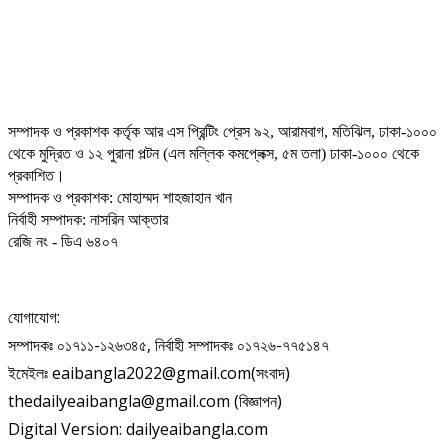
সম্পাদক ও প্রকাশক কর্তৃক আর এস প্রিন্টিং প্রেস ৯২, আরামবাগ, মতিঝিল, ঢাকা-১০০০
থেকে মুদ্রিত ও ১২ পুরানা পল্টন (এল মল্লিক কমপ্লেক্স, ৫ম তলা) ঢাকা-১০০০ থেকে
প্রকাশিত।
সম্পাদক ও প্রকাশক: মোহাম্মদ শাহজাহান খান
নির্বাহী সম্পাদক: নাসরিন আক্তার
রেজি নং - ডিএ ৬৪০৭
যোগাযোগ:
সম্পাদকঃ ০১৭১১-১২৬৩৪৫, নির্বাহী সম্পাদকঃ ০১৭২৬-৭৭৫১৪৭
ইমেইলঃ eaibangla2022@gmail.com(সংবাদ)
thedailyeaibangla@gmail.com (বিজ্ঞাপন)
Digital Version: dailyeaibangla.com