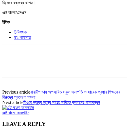
হিসেবে বক্তব্য রাখেন।
এই বাংলা/এমএস
টপিক
চিকিৎসক
ডাঃ শাহাদাত
Previous article
বানারীপাড়ায় অপসারিত স্কুল সভাপতি ও সাবেক প্রধান শিক্ষকের
বিরুদ্ধে প্রতারণা মামলা
Next article
ঘিওরে ন্যায্য মূল্যে সারের দাবিতে কৃষকদের মানববন্ধন
এই বাংলা অনলাইন
LEAVE A REPLY