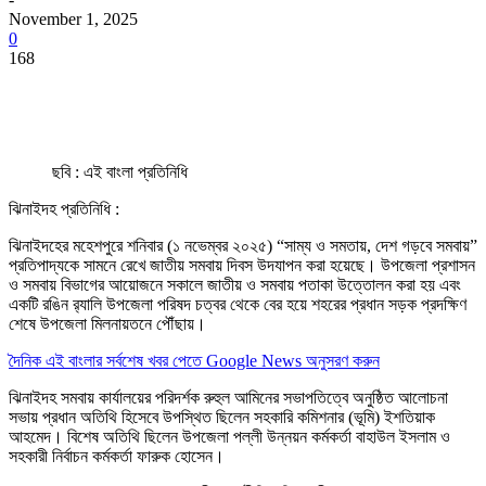
November 1, 2025
0
168
ছবি : এই বাংলা প্রতিনিধি
ঝিনাইদহ প্রতিনিধি :
ঝিনাইদহের মহেশপুরে শনিবার (১ নভেম্বর ২০২৫) “সাম্য ও সমতায়, দেশ গড়বে সমবায়”
প্রতিপাদ্যকে সামনে রেখে জাতীয় সমবায় দিবস উদযাপন করা হয়েছে। উপজেলা প্রশাসন
ও সমবায় বিভাগের আয়োজনে সকালে জাতীয় ও সমবায় পতাকা উত্তোলন করা হয় এবং
একটি রঙিন র‌্যালি উপজেলা পরিষদ চত্বর থেকে বের হয়ে শহরের প্রধান সড়ক প্রদক্ষিণ
শেষে উপজেলা মিলনায়তনে পৌঁছায়।
দৈনিক এই বাংলার সর্বশেষ খবর পেতে Google News অনুসরণ করুন
ঝিনাইদহ সমবায় কার্যালয়ের পরিদর্শক রুহুল আমিনের সভাপতিত্বে অনুষ্ঠিত আলোচনা
সভায় প্রধান অতিথি হিসেবে উপস্থিত ছিলেন সহকারি কমিশনার (ভূমি) ইশতিয়াক
আহমেদ। বিশেষ অতিথি ছিলেন উপজেলা পল্লী উন্নয়ন কর্মকর্তা বাহাউল ইসলাম ও
সহকারী নির্বাচন কর্মকর্তা ফারুক হোসেন।