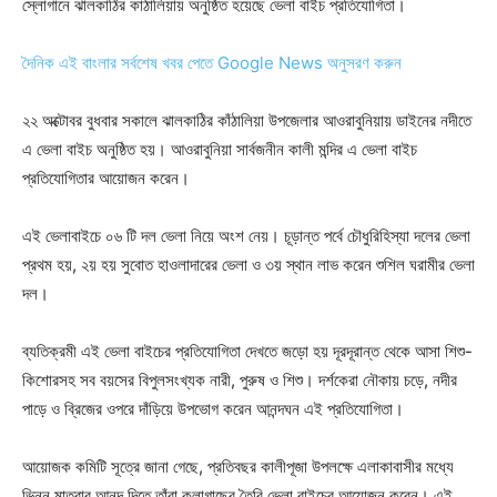
স্লোগানে ঝালকাঠির কাঠালিয়ায় অনুষ্ঠিত হয়েছে ভেলা বাইচ প্রতিযোগিতা।
দৈনিক এই বাংলার সর্বশেষ খবর পেতে Google News অনুসরণ করুন
২২ অক্টোবর বুধবার সকালে ঝালকাঠির কাঁঠালিয়া উপজেলার আওরাবুনিয়ায় ডাইনের নদীতে
এ ভেলা বাইচ অনুষ্ঠিত হয়। আওরাবুনিয়া সার্বজনীন কালী মন্দির এ ভেলা বাইচ
প্রতিযোগিতার আয়োজন করেন।
এই ভেলাবাইচে ০৬ টি দল ভেলা নিয়ে অংশ নেয়। চূড়ান্ত পর্বে চৌধুরিহিস্যা দলের ভেলা
প্রথম হয়, ২য় হয় সুবোত হাওলাদারের ভেলা ও ৩য় স্থান লাভ করেন শুশিল ঘরামীর ভেলা
দল।
ব্যতিক্রমী এই ভেলা বাইচের প্রতিযোগিতা দেখতে জড়ো হয় দূরদূরান্ত থেকে আসা শিশু-
কিশোরসহ সব বয়সের বিপুলসংখ্যক নারী, পুরুষ ও শিশু। দর্শকেরা নৌকায় চড়ে, নদীর
পাড়ে ও ব্রিজের ওপরে দাঁড়িয়ে উপভোগ করেন আনন্দঘন এই প্রতিযোগিতা।
আয়োজক কমিটি সূত্রে জানা গেছে, প্রতিবছর কালীপূজা উপলক্ষে এলাকাবাসীর মধ্যে
ভিন্ন মাত্রার আনন্দ দিতে তাঁরা কলাগাছের তৈরি ভেলা বাইচের আয়োজন করেন। এই