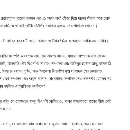
চেয়ারম্যান তারেক রহমান এর ৩১ দফার বার্তা পৌছে দিয়ে ধানের শীষের পক্ষে ভোট
ঝালকাঠি জেলা আইনজীবী সমিতির সভাপতি এ্যাড. মোঃ শাহাদাৎ হোসেন।
ধা ৭ টা পর্যন্ত কয়েকটি স্থানে পথসভা ও উঠান বৈঠক এ আহবান জানিয়েছেন তিনি।
িএনপির সভাপতি অধ্যাপক এস. এম এজাজ হাসান, সাধারণ সম্পাদক মোঃ খোকন
াজী, ঝালকাঠি পৌর বিএনপির সাধারণ সম্পাদক মোঃ আনিসুর রহমান তাপু, ঝালকাঠি
 মিজানুর রহমান মুবিন, সদর উপজেলা বিএনপির যুগ্ম সম্পাদক মোঃ হেমায়েত
, সাধারণ সম্পাদক মোঃ আবুল কালাম, সাংগঠনিক সম্পাদক মোঃ আলমগীর হোসেন সহ
য ব্যক্তি ও প্রান্তিক ব্যক্তিবর্গ।
 রাষ্ট্র কে মেরামতের জন্য বিএনপি ঘোষিত ৩১ দফার বাস্তবায়নে ধানের শীষে ভোট
্থন জানান।
িসাবে মানুষের কল্যাণে কাজ করার জন্য এ্যাড. মোঃ শাহাদাৎ হোসেন কে সকলে