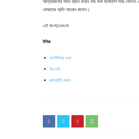
আন্তরিকতার সাথে গ্রহন করেন তার কথা মনোযোগ দিয়ে শোনেন এব
ফোরামের প্রতি আহবান জানান।
এই বাংলা/এমএস
টপিক
মতবিনিময় সভা
বিএনপি
ঝালকাঠি জেলা