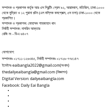
সম্পাদক ও প্রকাশক কর্তৃক আর এস প্রিন্টিং প্রেস ৯২, আরামবাগ, মতিঝিল, ঢাকা-১০০০
থেকে মুদ্রিত ও ১২ পুরানা পল্টন (এল মল্লিক কমপ্লেক্স, ৫ম তলা) ঢাকা-১০০০ থেকে
প্রকাশিত।
সম্পাদক ও প্রকাশক: মোহাম্মদ শাহজাহান খান
নির্বাহী সম্পাদক: নাসরিন আক্তার
রেজি নং - ডিএ ৬৪০৭
যোগাযোগ:
সম্পাদকঃ ০১৭১১-১২৬৩৪৫, নির্বাহী সম্পাদকঃ ০১৭২৬-৭৭৫১৪৭
ইমেইলঃ eaibangla2022@gmail.com(সংবাদ)
thedailyeaibangla@gmail.com (বিজ্ঞাপন)
Digital Version: dailyeaibangla.com
Facebook: Daily Eai Bangla