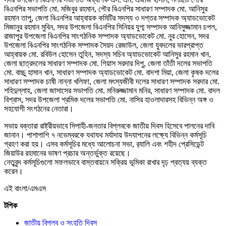
বিএনপির সভাপতি মো. মজিবুর রহমান, পৌর বিএনপির সাধারণ সম্পাদক মো. আনিসুর
রহমান তাপু, জেলা বিএনপির আহ্বায়ক কমিটির সদস্য ও দপ্তর সম্পাদক অ্যাডভোকেট
মিজানুর রহমান মুবিন, সদর উপজেলা বিএনপির সিনিয়র যুগ্ম সম্পাদক আনিসুজ্জামান চপল,
রাজাপুর উপজেলা বিএনপির সাংগঠনিক সম্পাদক অ্যাডভোকেট মো. নুর হোসেন, সদর
উপজেলা বিএনপির সাংগঠনিক সম্পাদক সৈয়দ রেজাউল, জেলা যুবদলের ভারপ্রাপ্ত
আহ্বায়ক মো. রবিউল হোসেন তুহিন, সদস্য সচিব অ্যাডভোকেট আনিসুর রহমান খান,
জেলা ছাত্রদলের সাধারণ সম্পাদক মো. গিয়াস সরদার দিপু, জেলা তাঁতী দলের সভাপতি
মো. বাচ্চু হাসান খান, সাধারণ সম্পাদক অ্যাডভোকেট মো. বাদশা মিয়া, জেলা কৃষক দলের
সাধারণ সম্পাদক চাষী নান্না খলিফা, জেলা মৎস্যজীবী দলের সাধারণ সম্পাদক সরদার মো.
শহিদুল্লাহ, জেলা জাসাসের সভাপতি মো. মনিরুজ্জামান মনির, সাধারণ সম্পাদক মো. বাদল
বিশ্বাস, সদর উপজেলা শ্রমিক দলের সভাপতি মো. নাসির হাওলাদারসহ বিভিন্ন অঙ্গ ও
সহযোগী সংগঠনের নেতারা।
সভায় বক্তারা রাষ্ট্রীয়ভাবে সিপাহী-জনতার বিপ্লবকে জাতীয় দিবস হিসেবে পালনের দাবি
জানান। পাশাপাশি ৭ নভেম্বরকে যথাযথ মর্যাদায় উদযাপনের লক্ষ্যে বিভিন্ন কর্মসূচি
গ্রহণ করা হয়। এসব কর্মসূচির মধ্যে আলোচনা সভা, র‌্যালি এবং শহীদ প্রেসিডেন্ট
জিয়াউর রহমানের ভাষণ প্রচার অন্তর্ভুক্ত রয়েছে।
নেতৃবৃন্দ কর্মসূচিগুলো সফলভাবে বাস্তবায়নে সক্রিয় ভূমিকা রাখার দৃঢ় প্রত্যয় ব্যক্ত
করেন।
এই বাংলা/এমএস
টপিক
জাতীয় বিপ্লব ও সংহতি দিবস