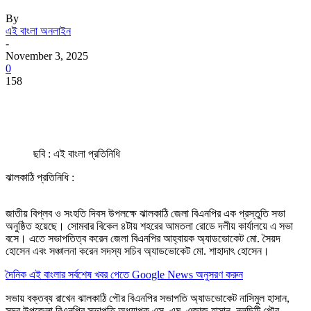
By
এই বাংলা অনলাইন
-
November 3, 2025
0
158
ছবি : এই বাংলা প্রতিনিধি
ঝালকাঠি প্রতিনিধি :
জাতীয় বিপ্লব ও সংহতি দিবস উপলক্ষে ঝালকাঠি জেলা বিএনপির এক প্রস্তুতি সভা
অনুষ্ঠিত হয়েছে। সোমবার বিকেল ৪টায় শহরের আমতলা রোডে দলীয় কার্যালয়ে এ সভা
বসে। এতে সভাপতিত্ব করেন জেলা বিএনপির আহ্বায়ক অ্যাডভোকেট মো. সৈয়দ
হোসেন এবং সঞ্চালনা করেন সদস্য সচিব অ্যাডভোকেট মো. শাহাদাৎ হোসেন।
দৈনিক এই বাংলার সর্বশেষ খবর পেতে Google News অনুসরণ করুন
সভায় বক্তব্য রাখেন ঝালকাঠি পৌর বিএনপির সভাপতি অ্যাডভোকেট নাসিমুল হাসান,
সদর উপজেলা বিএনপির সভাপতি অধ্যাপক এস. এম. এজাজ হাসান, নলছিটি পৌর