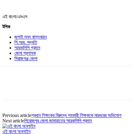
এই বাংলা/এমএস
টপিক
জুলাই সনদ বাস্তবায়ন
পি.আর. পদ্ধতি
স্মারকলিপি প্রদান
জেলা প্রশাসক
সিরাজগঞ্জ জেলা
Previous article
প্রধান শিক্ষকের বিরুদ্ধে সহকারী শিক্ষককে মারধরের অভিযোগ
Next article
পিরোজপুর জেলা জামায়াতের স্মারকলিপি প্রদান
এই বাংলা অনলাইন