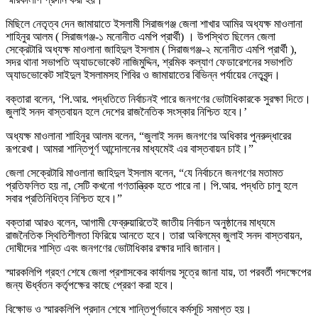
মিছিলে নেতৃত্ব দেন জামায়াতে ইসলামী সিরাজগঞ্জ জেলা শাখার আমির অধ্যক্ষ মাওলানা
শাহিনুর আলম ( সিরাজগঞ্জ-১ মনোনীত এমপি প্রার্থী) । উপস্থিত ছিলেন জেলা
সেক্রেটারি অধ্যক্ষ মাওলানা জাহিদুল ইসলাম ( সিরাজগঞ্জ-২ মনোনীত এমপি প্রার্থী ),
সদর থানা সভাপতি অ্যাডভোকেট নাজিমুদ্দিন, শ্রমিক কল্যাণ ফেডারেশনের সভাপতি
অ্যাডভোকেট সাইদুল ইসলামসহ শিবির ও জামায়াতের বিভিন্ন পর্যায়ের নেতৃবৃন্দ।
বক্তারা বলেন, ‘পি.আর. পদ্ধতিতে নির্বাচনই পারে জনগণের ভোটাধিকারকে সুরক্ষা দিতে।
জুলাই সনদ বাস্তবায়ন হলে দেশের রাজনৈতিক সংস্কার নিশ্চিত হবে।’
অধ্যক্ষ মাওলানা শাহিনুর আলম বলেন, “জুলাই সনদ জনগণের অধিকার পুনরুদ্ধারের
রূপরেখা। আমরা শান্তিপূর্ণ আন্দোলনের মাধ্যমেই এর বাস্তবায়ন চাই।”
জেলা সেক্রেটারি মাওলানা জাহিদুল ইসলাম বলেন, “যে নির্বাচনে জনগণের মতামত
প্রতিফলিত হয় না, সেটি কখনো গণতান্ত্রিক হতে পারে না। পি.আর. পদ্ধতি চালু হলে
সবার প্রতিনিধিত্ব নিশ্চিত হবে।”
বক্তারা আরও বলেন, আগামী ফেব্রুয়ারিতেই জাতীয় নির্বাচন অনুষ্ঠানের মাধ্যমে
রাজনৈতিক স্থিতিশীলতা ফিরিয়ে আনতে হবে। তারা অবিলম্বে জুলাই সনদ বাস্তবায়ন,
দোষীদের শাস্তি এবং জনগণের ভোটাধিকার রক্ষার দাবি জানান।
স্মারকলিপি গ্রহণ শেষে জেলা প্রশাসকের কার্যালয় সূত্রে জানা যায়, তা পরবর্তী পদক্ষেপের
জন্য ঊর্ধ্বতন কর্তৃপক্ষের কাছে প্রেরণ করা হবে।
বিক্ষোভ ও স্মারকলিপি প্রদান শেষে শান্তিপূর্ণভাবে কর্মসূচি সমাপ্ত হয়।