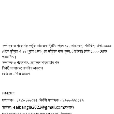
সম্পাদক ও প্রকাশক কর্তৃক আর এস প্রিন্টিং প্রেস ৯২, আরামবাগ, মতিঝিল, ঢাকা-১০০০
থেকে মুদ্রিত ও ১২ পুরানা পল্টন (এল মল্লিক কমপ্লেক্স, ৫ম তলা) ঢাকা-১০০০ থেকে
প্রকাশিত।
সম্পাদক ও প্রকাশক: মোহাম্মদ শাহজাহান খান
নির্বাহী সম্পাদক: নাসরিন আক্তার
রেজি নং - ডিএ ৬৪০৭
যোগাযোগ:
সম্পাদকঃ ০১৭১১-১২৬৩৪৫, নির্বাহী সম্পাদকঃ ০১৭২৬-৭৭৫১৪৭
ইমেইলঃ eaibangla2022@gmail.com(সংবাদ)