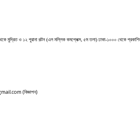
েকে মুদ্রিত ও ১২ পুরানা পল্টন (এল মল্লিক কমপ্লেক্স, ৫ম তলা) ঢাকা-১০০০ থেকে প্রকা
il.com (বিজ্ঞাপন)