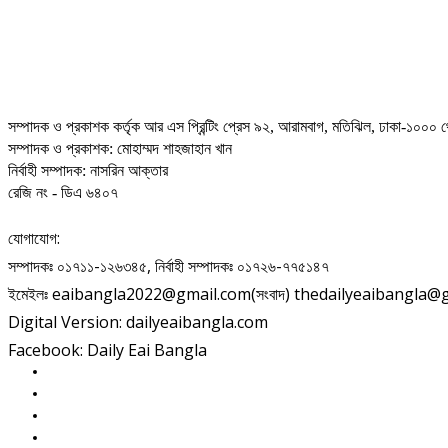
সম্পাদক ও প্রকাশক কর্তৃক আর এস প্রিন্টিং প্রেস ৯২, আরামবাগ, মতিঝিল, ঢাকা-১০০০ থ
সম্পাদক ও প্রকাশক: মোহাম্মদ শাহজাহান খান
নির্বাহী সম্পাদক: নাসরিন আক্তার
রেজি নং - ডিএ ৬৪০৭
যোগাযোগ:
সম্পাদকঃ ০১৭১১-১২৬৩৪৫, নির্বাহী সম্পাদকঃ ০১৭২৬-৭৭৫১৪৭
ইমেইলঃ eaibangla2022@gmail.com(সংবাদ) thedailyeaibangla@gma
Digital Version: dailyeaibangla.com
Facebook: Daily Eai Bangla