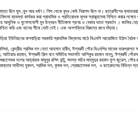
ত ছিল ঘুম ,খুন আর ধর্ষণ। শিশু থেকে বৃদ্ধ কেউ নিরাপদ ছিল না। ছাত্রলীগের ক্যাডাররা ধ
সা ব্যবস্থা কার্যকর করা প্রাথমিক ও প্রতিরোধক মূলক স্বাস্থ্যসেবা নিশ্চিত করার লক্ষ্যে পর্
়ে আধুনিক ও যুগোপযোগী যুব উন্নয়ন নীতিমালা প্রণয় ও বেকার ভাতা প্রবর্তন । জাকির হোস
় নিশ্চিত করি এবং ধানের শীষে ভোট দেই। এবং অপশক্তির বিরুদ্ধে রুখে দাঁড়ায়।
ড়িয়া ইউনিয়নের বাগবাড়িয়া সরকারি প্রাথমিক বিদ্যালয় মাঠে বিএনপি আয়োজিত উঠান বৈঠ
থা, কেন্দ্রীয় শ্রমিক দল নেতা আহসান হাবীব, ঈশ্বরদী পৌর বিএনপির সাবেক ভারপ্রাপ্ত 
আতিয়ার রহমান, ঈশ্বরদী শিল্প বনে সমিতির সভাপতি আশিকুর রহমান নান্নু, ঈশ্বরদী পৌ
ছাসেবক দলের আহ্বায়ক মামুনুর রশিদ নান্টু, সদস্য সচিব মাহমুদুর রহমান ফুল জুয়েল, 
 আক্তার সাথীসহ যুবদল, শ্রমিক দল, কৃষক দল, স্বেচ্ছাসেবক দল, ও ছাত্রদলের বিভিন্ন স্তর