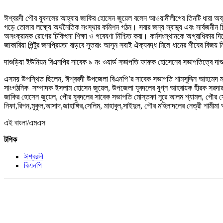
ঈশ্বরদী পৌর যুবদলের আহ্বায় জাকির হোসেন জুয়েল বলেন আওয়ামীলীগের তিনটি ধারা অব্যাহ
গড়ে তোলার লক্ষ্যে অর্থনৈতিক সংস্থার কমিশন গঠন। সবার জন্য স্বাস্থ্য এবং সার্বজনীন চিকিৎ
অসংক্রামক রোগের চিকিৎসা শিক্ষা ও গবেষণা নিশ্চিত করা। কর্মসংস্থানকে অগ্রাধিকার দিয
জাকারিয়া পিন্টুর জনপ্রিয়তা বাড়বে সুতরাং আসুন সবাই ঐক্যবদ্ধ মিলে ধানের শীষের বিজয
দাশুড়িয়া ইউনিয়ন বিএনপির সাবেক ৯ নং ওয়ার্ড সভাপতি ফারুক হোসেনের সভাপতিত্বে দাশু
এসময় উপস্থিত ছিলেন, ঈশ্বরদী উপজেলা বিএনপি’র সাবেক সভাপতি শামসুদ্দিন আহমেদ মালি
সাংগঠনিক সম্পাদক ইসলাম হোসেন জুয়েল, উপজেলা যুবদলের যুগ্ন আহবায়ক হীরক সরদার, 
জাকির হোসেন জুয়েল, পৌর ষুবদলের সাবেক সভাপতি মোস্তফা নূরে আলম শ্যামল, পৌর সেচ্
নিফা,রিপন,মুকুল,আসাদ,জাহাঙ্গির,সেলিম, মাহাবুল,সাইদুল, পৌর মহিলাদলের নেত্রী শামীমা
এই বাংলা/এমএস
টপিক
ঈশ্বরদী
বিএনপি