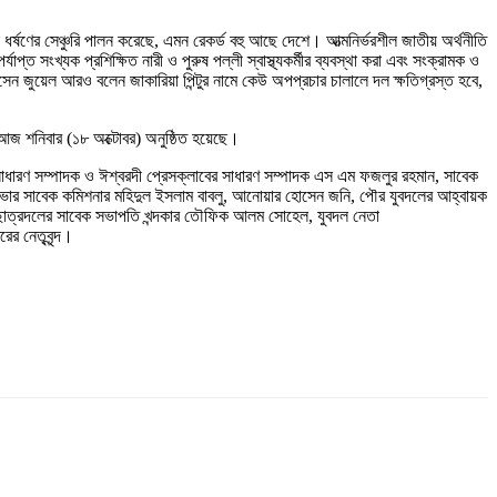
র্ষণের সেঞ্চুরি পালন করেছে, এমন রেকর্ড বহু আছে দেশে। আত্মনির্ভরশীল জাতীয় অর্থনীতি
যাপ্ত সংখ্যক প্রশিক্ষিত নারী ও পুরুষ পল্লী স্বাস্থ্যকর্মীর ব্যবস্থা করা এবং সংক্রামক ও
েন জুয়েল আরও বলেন জাকারিয়া পিন্টুর নামে কেউ অপপ্রচার চালালে দল ক্ষতিগ্রস্ত হবে,
ক আজ শনিবার (১৮ অক্টোবর) অনুষ্ঠিত হয়েছে।
সাধারণ সম্পাদক ও ঈশ্বরদী প্রেসক্লাবের সাধারণ সম্পাদক এস এম ফজলুর রহমান, সাবেক
রসভার সাবেক কমিশনার মহিদুল ইসলাম বাবলু, আনোয়ার হোসেন জনি, পৌর যুবদলের আহ্বায়ক
পৌর ছাত্রদলের সাবেক সভাপতি খন্দকার তৌফিক আলম সোহেল, যুবদল নেতা
ের নেতৃবৃন্দ।