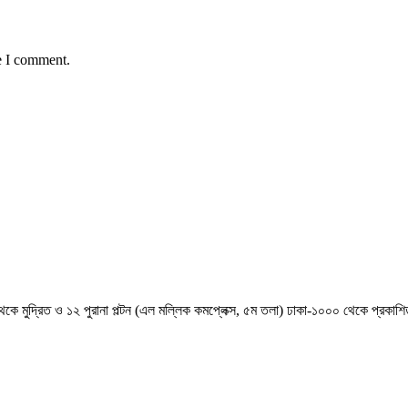
e I comment.
েকে মুদ্রিত ও ১২ পুরানা পল্টন (এল মল্লিক কমপ্লেক্স, ৫ম তলা) ঢাকা-১০০০ থেকে প্রকা