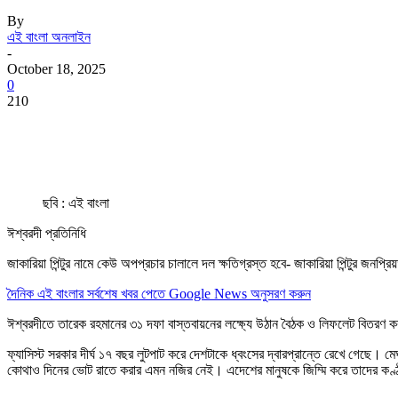
By
এই বাংলা অনলাইন
-
October 18, 2025
0
210
ছবি : এই বাংলা
ঈশ্বরদী প্রতিনিধি
জাকারিয়া পিন্টুর নামে কেউ অপপ্রচার চালালে দল ক্ষতিগ্রস্ত হবে- জাকারিয়া পিন্টুর জনপ্র
দৈনিক এই বাংলার সর্বশেষ খবর পেতে Google News অনুসরণ করুন
ঈশ্বরদীতে তারেক রহমানের ৩১ দফা বাস্তবায়নের লক্ষ্যে উঠান বৈঠক ও লিফলেট বিতরণ কর
ফ্যাসিস্ট সরকার দীর্ঘ ১৭ বছর লুটপাট করে দেশটাকে ধ্বংসের দ্বারপ্রান্তে রেখে গেছে। ম
কোথাও দিনের ভোট রাতে করার এমন নজির নেই। এদেশের মানুষকে জিম্মি করে তাদের কণ্