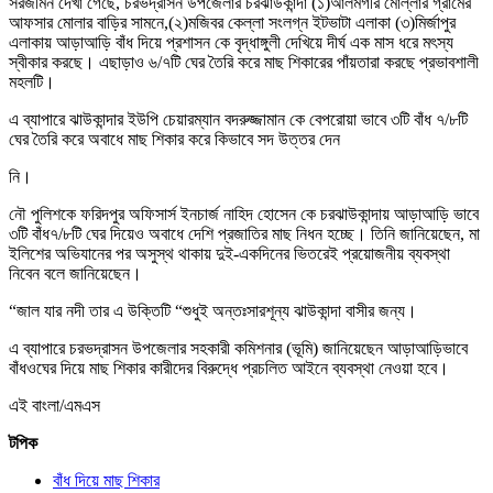
সরজমিন দেখা গেছে, চরভদ্রাসন উপজেলার চরঝাউকান্দা (১)আলমগীর মোল্লার গ্রামের
আফসার মোলার বাড়ির সামনে,(২)মজিবর কেল্লা সংলগ্ন ইটভাটা এলাকা (৩)মির্জাপুর
এলাকায় আড়াআড়ি বাঁধ দিয়ে প্রশাসন কে বৃদ্ধাঙ্গুলী দেখিয়ে দীর্ঘ এক মাস ধরে মৎস্য
স্বীকার করছে। এছাড়াও ৬/৭টি ঘের তৈরি করে মাছ শিকারের পাঁয়তারা করছে প্রভাবশালী
মহলটি।
এ ব্যাপারে ঝাউকান্দার ইউপি চেয়ারম্যান বদরুজ্জামান কে বেপরোয়া ভাবে ৩টি বাঁধ ৭/৮টি
ঘের তৈরি করে অবাধে মাছ শিকার করে কিভাবে সদ উত্তর দেন
নি।
নৌ পুলিশকে ফরিদপুর অফিসার্স ইনচার্জ নাহিদ হোসেন কে চরঝাউকান্দায় আড়াআড়ি ভাবে
৩টি বাঁধ৭/৮টি ঘের দিয়েও অবাধে দেশি প্রজাতির মাছ নিধন হচ্ছে। তিনি জানিয়েছেন, মা
ইলিশের অভিযানের পর অসুস্থ থাকায় দুই-একদিনের ভিতরেই প্রয়োজনীয় ব্যবস্থা
নিবেন বলে জানিয়েছেন।
“জাল যার নদী তার এ উক্তিটি “শুধুই অন্তঃসারশূন্য ঝাউকান্দা বাসীর জন্য।
এ ব্যাপারে চরভদ্রাসন উপজেলার সহকারী কমিশনার (ভূমি) জানিয়েছেন আড়াআড়িভাবে
বাঁধওঘের দিয়ে মাছ শিকার কারীদের বিরুদ্ধে প্রচলিত আইনে ব্যবস্থা নেওয়া হবে।
এই বাংলা/এমএস
টপিক
বাঁধ দিয়ে মাছ শিকার