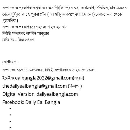
সম্পাদক ও প্রকাশক কর্তৃক আর এস প্রিন্টিং প্রেস ৯২, আরামবাগ, মতিঝিল, ঢাকা-১০০০
থেকে মুদ্রিত ও ১২ পুরানা পল্টন (এল মল্লিক কমপ্লেক্স, ৫ম তলা) ঢাকা-১০০০ থেকে
প্রকাশিত।
সম্পাদক ও প্রকাশক: মোহাম্মদ শাহজাহান খান
নির্বাহী সম্পাদক: নাসরিন আক্তার
রেজি নং - ডিএ ৬৪০৭
যোগাযোগ:
সম্পাদকঃ ০১৭১১-১২৬৩৪৫, নির্বাহী সম্পাদকঃ ০১৭২৬-৭৭৫১৪৭
ইমেইলঃ eaibangla2022@gmail.com(সংবাদ)
thedailyeaibangla@gmail.com (বিজ্ঞাপন)
Digital Version: dailyeaibangla.com
Facebook: Daily Eai Bangla