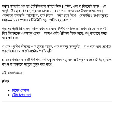
সন্ধ্যা নামলেই শুরু হয় টেলিভিশনের সামনে ভিড়। নাটক, খবর বা ক্রিকেট ম্যাচ—যে
অনুষ্ঠানই হোক না কেন, গ্রামের চায়ের দোকানে তখন জমে ওঠে উৎসবের আমেজ।
একসাথে হাসাহাসি, আলোচনা, তর্ক-বিতর্ক—সবই চলে মিশে। দোকানিরও তখন ব্যস্ত
সময়—চায়ের পেয়ালার রিনিঝিনি শব্দে মুখরিত হয় চারপাশ।
গ্রামের প্রবীণরা বলেন, আগে যখন ঘরে ঘরে টেলিভিশন ছিল না, তখন চায়ের দোকানই
ছিল বিনোদনের একমাত্র কেন্দ্র। আজও সেই ঐতিহ্য টিকে আছে, শুধু বদলেছে সময়
আর পর্দার রঙ।
এ যেন গ্রামীণ জীবনের এক টুকরো আনন্দ, এক অনন্য সংস্কৃতি—যা এখনো ধরে রেখেছে
গ্রামের সরলতা ও সৌহার্দ্যের প্রতিচ্ছবি।
চায়ের দোকানে বসে টেলিভিশন দেখা শুধু বিনোদন নয়, বরং এটি গ্রাম বাংলার ঐতিহ্য, এক
বন্ধন যা মানুষকে মানুষে যুক্ত করে রাখে।
এই বাংলা/এমএস
টপিক
চায়ের দোকান
টেলিভিশন দেখা