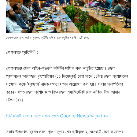
গোপালগঞ্জে জেলা আইন-শৃঙ্খলা কমিটির মাসিক সভা অনুষ্ঠিত / ছবি - এই বাংলা
গোপালগঞ্জ প্রতিনিধি :
গোপালগঞ্জে জেলা আইন-শৃঙ্খলা কমিটির মাসিক সভা অনুষ্ঠিত হয়েছে। জেলা
প্রশাসনের আয়োজনে বৃহস্পতিবার (১১ ডিসেম্বর) বেলা সাড়ে ১১টায় জেলা প্রশাসকের
সম্মেলন কক্ষে ‘স্বচ্ছতা’ নামক স্থানে সভার আয়োজন করা হয়। সভায় সভাপতিত্ব
করেন নবাগত জেলা প্রশাসক ও বিজ্ঞ জেলা ম্যাজিস্ট্রেট মোঃ আরিফ-উজ-জামান
(উপসচিব)।
দৈনিক এই বাংলার সর্বশেষ খবর পেতে Google News অনুসরণ করুন
সভায় উপস্থিত ছিলেন জেলা পুলিশ সুপার মোঃ হাবীবুল্লাহ, অস্থায়ী সেনা ক্যাম্পের