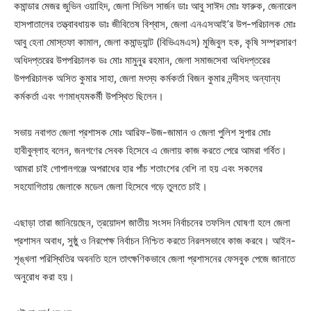
কমান্ডার মেজর জুভিন ওয়াহিদ, জেলা সিভিল সার্জন ডাঃ আবু সাঈদ মোঃ ফারুক, জেনারেল
হাসপাতালের তত্ত্বাবধায়ক ডাঃ জীবিতেষ বিশ্বাস, জেলা এনএসআই’র উপ-পরিচালক মোঃ
আবু হেনা মোস্তফা কামাল, জেলা কমান্ড্যান্ট (বিভিএমএস) মুজিবুল হক, কৃষি সম্প্রসারণ
অধিদপ্তরের উপপরিচালক ডঃ মোঃ মামুনুর রহমান, জেলা সমাজসেবা অধিদপ্তরের
উপপরিচালক অসিত কুমার সাহা, জেলা মৎস্য কর্মকর্তা বিজন কুমার নন্দীসহ অন্যান্য
কর্মকর্তা এবং গণমাধ্যমকর্মী উপস্থিত ছিলেন।
সভায় নবাগত জেলা প্রশাসক মোঃ আরিফ-উজ-জামান ও জেলা পুলিশ সুপার মোঃ
হাবীবুল্লাহ বলেন, জনগণের সেবক হিসেবে এ জেলায় কাজ করতে পেরে আমরা গর্বিত।
আমরা চাই গোপালগঞ্জে অপরাধের হার পাঁচ শতাংশের বেশি না হয় এবং সকলের
সহযোগিতায় জেলাকে মডেল জেলা হিসেবে গড়ে তুলতে চাই।
এছাড়া তারা জানিয়েছেন, ত্রয়োদশ জাতীয় সংসদ নির্বাচনের তফসিল ঘোষণা হলে জেলা
প্রশাসন অবাধ, সুষ্ঠু ও নিরপেক্ষ নির্বাচন নিশ্চিত করতে নিরলসভাবে কাজ করবে। আইন-
শৃঙ্খলা পরিস্থিতির অবনতি হলে তাৎক্ষণিকভাবে জেলা প্রশাসনের ফেসবুক পেজে জানাতে
অনুরোধ করা হয়।