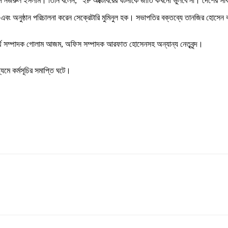
বেশবিদ নজরুল ইসলাম। তিনি বলেন, “২৮ অক্টোবরের ঘটনাকে জাতি কখনো ভুলবে না। দেশের সার
বং অনুষ্ঠান পরিচালনা করেন সেক্রেটারি মুমিনুল হক। সভাপতির বক্তব্যে তানজির হোসেন বলে
র্থ সম্পাদক গোলাম আজম, অফিস সম্পাদক আরফাত হোসেনসহ অন্যান্য নেতৃবৃন্দ।
যমে কর্মসূচির সমাপ্তি ঘটে।