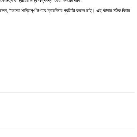
্বভৌমত্ব ও ন্যায়ের জন্য ঐক্যবদ্ধ হওয়া সময়ের দাবি।”
ন, “আমরা শান্তিপূর্ণ উপায়ে ন্যায়বিচার প্রতিষ্ঠা করতে চাই। এই ঘটনার সঠিক বিচার