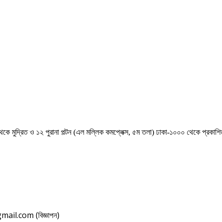
েকে মুদ্রিত ও ১২ পুরানা পল্টন (এল মল্লিক কমপ্লেক্স, ৫ম তলা) ঢাকা-১০০০ থেকে প্রকা
il.com (বিজ্ঞাপন)