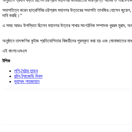
অনুষ্ঠানে প্রধান বক্তা ছিলেন চট্টগ্রাম মহানগরী জামায়াতের ভারপ্রাপ্ত আমির ও পরি
সভাপতিত্ব করেন ছাত্রশিবির চট্টগ্রাম মহানগর উত্তরের সভাপতি তানজির হোসেন জুয়েল, এ
দাবি করছি।”
এ সময় আরও উপস্থিত ছিলেন মহানগর উত্তর শাখার সাংগঠনিক সম্পাদক খুররম মুরাদ, অ
অনুষ্ঠানে তাৎক্ষণিক কুইজ প্রতিযোগিতায় বিজয়ীদের পুরস্কৃত করা হয় এবং মোনাজাতের মাধ্
এই বাংলা/এমএস
টপিক
লগি-বৈঠার তান্ডব
পল্টন ট্র্যাজেডি দিবস
মুহাম্মদ শাহজাহান