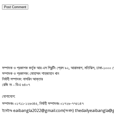
সম্পাদক ও প্রকাশক কর্তৃক আর এস প্রিন্টিং প্রেস ৯২, আরামবাগ, মতিঝিল, ঢাকা-১০০০ থ
সম্পাদক ও প্রকাশক: মোহাম্মদ শাহজাহান খান
নির্বাহী সম্পাদক: নাসরিন আক্তার
রেজি নং - ডিএ ৬৪০৭
যোগাযোগ:
সম্পাদকঃ ০১৭১১-১২৬৩৪৫, নির্বাহী সম্পাদকঃ ০১৭২৬-৭৭৫১৪৭
ইমেইলঃ eaibangla2022@gmail.com(সংবাদ) thedailyeaibangla@gma