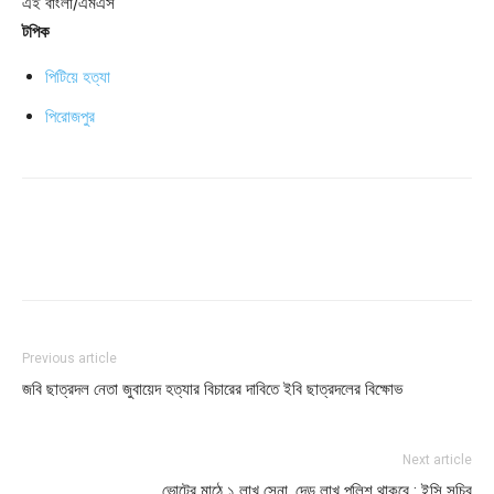
এই বাংলা/এমএস
টপিক
পিটিয়ে হত্যা
পিরোজপুর
Previous article
জবি ছাত্রদল নেতা জুবায়েদ হত্যার বিচারের দাবিতে ইবি ছাত্রদলের বিক্ষোভ
Next article
ভোটের মাঠে ১ লাখ সেনা, দেড় লাখ পুলিশ থাকবে : ইসি সচিব