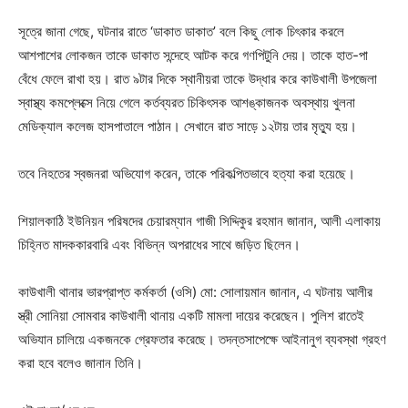
সূত্রে জানা গেছে, ঘটনার রাতে ‘ডাকাত ডাকাত’ বলে কিছু লোক চিৎকার করলে
আশপাশের লোকজন তাকে ডাকাত সন্দেহে আটক করে গণপিটুনি দেয়। তাকে হাত-পা
বেঁধে ফেলে রাখা হয়। রাত ৯টার দিকে স্থানীয়রা তাকে উদ্ধার করে কাউখালী উপজেলা
স্বাস্থ্য কমপ্লেক্সে নিয়ে গেলে কর্তব্যরত চিকিৎসক আশঙ্কাজনক অবস্থায় খুলনা
মেডিক্যাল কলেজ হাসপাতালে পাঠান। সেখানে রাত সাড়ে ১২টায় তার মৃত্যু হয়।
তবে নিহতের স্বজনরা অভিযোগ করেন, তাকে পরিকল্পিতভাবে হত্যা করা হয়েছে।
শিয়ালকাঠি ইউনিয়ন পরিষদের চেয়ারম্যান গাজী সিদ্দিকুর রহমান জানান, আলী এলাকায়
চিহ্নিত মাদককারবারি এবং বিভিন্ন অপরাধের সাথে জড়িত ছিলেন।
কাউখালী থানার ভারপ্রাপ্ত কর্মকর্তা (ওসি) মো: সোলায়মান জানান, এ ঘটনায় আলীর
স্ত্রী সোনিয়া সোমবার কাউখালী থানায় একটি মামলা দায়ের করেছেন। পুলিশ রাতেই
অভিযান চালিয়ে একজনকে গ্রেফতার করেছে। তদন্তসাপেক্ষে আইনানুগ ব্যবস্থা গ্রহণ
করা হবে বলেও জানান তিনি।