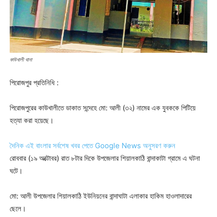
কাউখালী থানা
পিরোজপুর প্রতিনিধি :
পিরোজপুরের কাউখালীতে ডাকাত সন্দেহে মো: আলী (৩২) নামের এক যুবককে পিটিয়ে
হত্যা করা হয়েছে।
দৈনিক এই বাংলার সর্বশেষ খবর পেতে Google News অনুসরণ করুন
রোববার (১৯ অক্টোবর) রাত ৮টার দিকে উপজেলার শিয়ালকাঠি বান্দাকাটা গ্রামে এ ঘটনা
ঘটে।
মো: আলী উপজেলার শিয়ালকাঠি ইউনিয়নের বান্দাঘাটা এলাকার হাকিম হাওলাদারের
ছেলে।