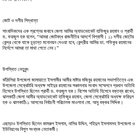
​জোট ও দলীয় সিদ্ধান্ত
​সাংবাদিকদের এক প্রশ্নের জবাবে জেলা আমির অ্যাডভোকেট হাফিজুর রহমান ও প্রার্থী
ড. ফয়জুল হক বলেন, “আমরা জোটবদ্ধ রাজনীতির আদর্শে বিশ্বাসী। ১১ দলীয় জোটের
কেন্দ্র থেকে যাকে চূড়ান্ত মনোনয়ন দেওয়া হবে, কেন্দ্রীয় আমির ডা. শফিকুর রহমানের
নির্দেশে আমরা তা মাথা পেতে নেব।”
​উপস্থিত নেতৃবৃন্দ
​কাঁঠালিয়া উপজেলা জামায়াতে ইসলামীর আমীর মাষ্টার মজিবুর রহমানের সভাপতিত্বে এবং
উপজেলা সেক্রেটারি অধ্যক্ষ সাইদুর রহমানের সঞ্চালনায় সংবাদ সম্মেলনে প্রধান অতিথি
হিসেবে উপস্থিত ছিলেন প্রার্থী ড. ফয়জুল হক। বিশেষ অতিথি হিসেবে বক্তব্য রাখেন, ​
ঝালকাঠি জেলা আমীর অ্যাডভোকেট হাফিজুর রহমান, জেলা সেক্রেটারি অধ্যক্ষ ফরিদুল
হক ও ঝালকাঠি-১ আসনের নির্বাচনী পরিচালক মাওলানা মো. আবু বক্কর সিদ্দিক।
​এছাড়াও উপস্থিত ছিলেন কামরুল ইসলাম, নাসির উদ্দিন, শহিদুল ইসলামসহ উপজেলা ও
ইউনিয়নের বিপুল সংখ্যক নেতাকর্মী।