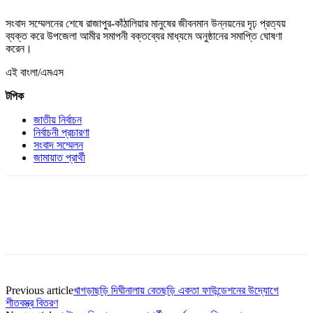
​সংবাদ সম্মেলনের শেষে রাজাপুর-কাঁঠালিয়ার মানুষের জীবনমান উন্নয়নের দৃঢ় প্রত্যয়
ব্যক্ত করে উপজেলা আমীর সমাপনী বক্তব্যের মাধ্যমে অনুষ্ঠানের সমাপ্তি ঘোষণা
করেন।
এই বাংলা/এমএস
টপিক
জাতীয় নির্বাচন
নির্বাচনী প্রচারণা
সংবাদ সম্মেলন
জামায়াত প্রার্থী
Previous article
খাগড়াছড়ি দিঘীনালায় বেতছড়ি একতা ফাউন্ডেশনের উদ্যোগে
শীতবস্ত্র বিতরণ