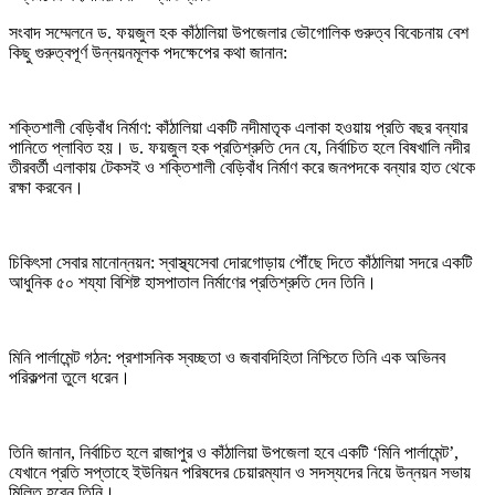
​সংবাদ সম্মেলনে ড. ফয়জুল হক কাঁঠালিয়া উপজেলার ভৌগোলিক গুরুত্ব বিবেচনায় বেশ
কিছু গুরুত্বপূর্ণ উন্নয়নমূলক পদক্ষেপের কথা জানান:
​শক্তিশালী বেড়িবাঁধ নির্মাণ: কাঁঠালিয়া একটি নদীমাতৃক এলাকা হওয়ায় প্রতি বছর বন্যার
পানিতে প্লাবিত হয়। ড. ফয়জুল হক প্রতিশ্রুতি দেন যে, নির্বাচিত হলে বিষখালি নদীর
তীরবর্তী এলাকায় টেকসই ও শক্তিশালী বেড়িবাঁধ নির্মাণ করে জনপদকে বন্যার হাত থেকে
রক্ষা করবেন।
​চিকিৎসা সেবার মানোন্নয়ন: স্বাস্থ্যসেবা দোরগোড়ায় পৌঁছে দিতে কাঁঠালিয়া সদরে একটি
আধুনিক ৫০ শয্যা বিশিষ্ট হাসপাতাল নির্মাণের প্রতিশ্রুতি দেন তিনি।
​মিনি পার্লামেন্ট গঠন: প্রশাসনিক স্বচ্ছতা ও জবাবদিহিতা নিশ্চিতে তিনি এক অভিনব
পরিকল্পনা তুলে ধরেন।
তিনি জানান, নির্বাচিত হলে রাজাপুর ও কাঁঠালিয়া উপজেলা হবে একটি ‘মিনি পার্লামেন্ট’,
যেখানে প্রতি সপ্তাহে ইউনিয়ন পরিষদের চেয়ারম্যান ও সদস্যদের নিয়ে উন্নয়ন সভায়
মিলিত হবেন তিনি।