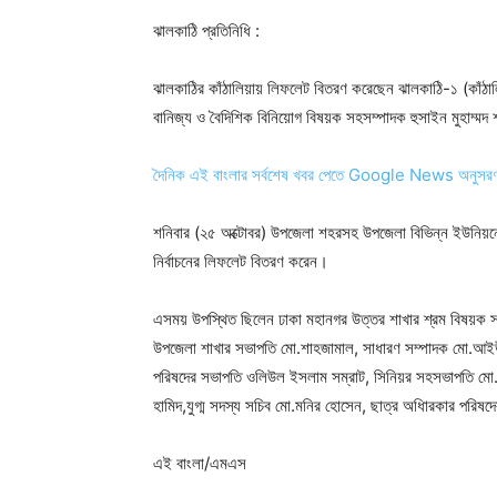
ঝালকাঠি প্রতিনিধি :
ঝালকাঠির কাঁঠালিয়ায় লিফলেট বিতরণ করেছেন ঝালকাঠি-১ (কাঁঠালি
বানিজ্য ও বৈদিশিক বিনিয়োগ বিষয়ক সহসম্পাদক হুসাইন মুহাম্মদ
দৈনিক এই বাংলার সর্বশেষ খবর পেতে Google News অনুসর
শনিবার (২৫ অক্টোবর) উপজেলা শহরসহ উপজেলা বিভিন্ন ইউনিয়ন
নির্বাচনের লিফলেট বিতরণ করেন।
এসময় উপস্থিত ছিলেন ঢাকা মহানগর উত্তর শাখার শ্রম বিষয়ক সম
উপজেলা শাখার সভাপতি মো.শাহজামাল, সাধারণ সম্পাদক মো.আইউ
পরিষদের সভাপতি ওলিউল ইসলাম সম্রাট, সিনিয়র সহসভাপতি মো.ম
হামিদ,যুগ্ম সদস্য সচিব মো.মনির হোসেন, ছাত্র অধিারকার পরিষ
এই বাংলা/এমএস