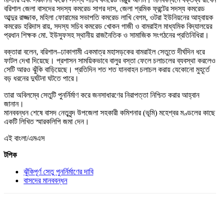
বরিশাল জেলা বাসদের সদস্য কমরেড সাগর দাস, জেলা শ্রমিক ফ্রন্টের সদস্য কমরেড
আব্দুর রাজ্জাক, মহিলা ফোরামের সভাপতি কমরেড লাখি বেগম, ওটরা ইউনিয়নের আহ্বায়ক
কমরেড হরিদাস রায়, সদস্য সচিব কমরেড খোকন গাজী ও বামরাইল মাধ্যমিক বিদ্যালয়ের
প্রধান শিক্ষক মো. ইউসুফসহ স্থানীয় রাজনৈতিক ও সামাজিক সংগঠনের প্রতিনিধিরা।
বক্তারা বলেন, বরিশাল–ঢাকাগামী একমাত্র মহাসড়কের বামরাইল সেতুতে দীর্ঘদিন ধরে
ফাটল দেখা দিয়েছে। প্রশাসন সাময়িকভাবে বালুর বস্তা ফেলে চলাচলের ব্যবস্থা করলেও
সেটি আরও ঝুঁকি বাড়িয়েছে। প্রতিদিন শত শত যানবাহন চলাচল করায় যেকোনো মুহূর্তে
বড় ধরনের দুর্ঘটনা ঘটতে পারে।
তারা অবিলম্বে সেতুটি পুনর্নির্মাণ করে জনসাধারণের নিরাপত্তা নিশ্চিত করার আহ্বান
জানান।
মানববন্ধন শেষে বাসদ নেতৃবৃন্দ উপজেলা সহকারী কমিশনার (ভূমি) মহেশ্বর মণ্ডলের কাছে
একটি লিখিত স্মারকলিপি জমা দেন।
এই বাংলা/এমএস
টপিক
ঝুঁকিপূর্ণ সেতু পুনর্নির্মাণের দাবি
বাসদের মানববন্ধন