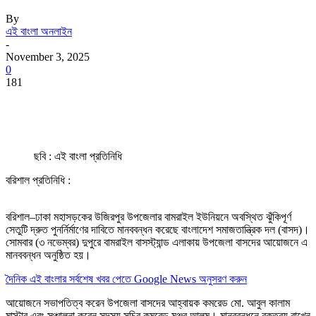
By
এই বাংলা অনলাইন
-
November 3, 2025
0
181
ছবি : এই বাংলা প্রতিনিধি
বরিশাল প্রতিনিধি :
বরিশাল–ঢাকা মহাসড়কের উজিরপুর উপজেলার বামরাইল ইউনিয়নে অবস্থিত ঝুঁকিপূর্ণ
সেতুটি দ্রুত পুনর্নির্মাণের দাবিতে মানববন্ধন করেছে বাংলাদেশ সমাজতান্ত্রিক দল (বাসদ)।
সোমবার (৩ নভেম্বর) দুপুরে বামরাইল বাসস্ট্যান্ড এলাকায় উপজেলা বাসদের আয়োজনে এ
মানববন্ধন অনুষ্ঠিত হয়।
দৈনিক এই বাংলার সর্বশেষ খবর পেতে Google News অনুসরণ করুন
আয়োজনে সভাপতিত্ব করেন উপজেলা বাসদের আহ্বায়ক কমরেড মো. আবুল কালাম
মাস্টার এবং সঞ্চালনা করেন সদস্য সচিব কমরেড মঞ্জুর আলম। মানববন্ধনে বক্তব্য রাখেন