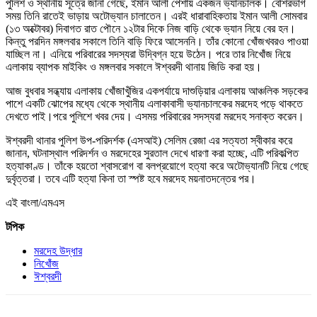
পুলিশ ও স্থানীয় সূত্রে জানা গেছে, ইমান আলী পেশায় একজন ভ্যানচালক। বেশিরভাগ
সময় তিনি রাতেই ভাড়ায় অটোভ্যান চালাতেন। এরই ধারাবাহিকতায় ইমান আলী সোমবার
(১৩ অক্টোবর) দিবাগত রাত পৌনে ১২টার দিকে নিজ বাড়ি থেকে ভ্যান নিয়ে বের হন।
কিন্তু পরদিন মঙ্গলবার সকালে তিনি বাড়ি ফিরে আসেননি। তাঁর কোনো খোঁজখবরও পাওয়া
যাচ্ছিল না। এনিয়ে পরিবারের সদস্যরা উদ্বিগ্ন হয়ে উঠেন। পরে তার নিখোঁজ নিয়ে
এলাকায় ব্যাপক মাইকিং ও মঙ্গলবার সকালে ঈশ্বরদী থানায় জিডি করা হয়।
আজ বুধবার সন্ধ্যায় এলাকায় খোঁজাখুঁজির একপর্যায়ে দাশুড়িয়ার এলাকায় আঞ্চলিক সড়কের
পাশে একটি ঝোপের মধ্যে থেকে স্থানীয় এলাকাবাসী ভ্যানচালকের মরদেহ পড়ে থাকতে
দেখতে পাই।পরে পুলিশে খবর দেয়। এসময় পরিবারের সদস্যরা মরদেহ সনাক্ত করেন।
ঈশ্বরদী থানার পুলিশ উপ-পরিদর্শক (এসআই) সেলিম রেজা এর সত্যতা স্বীকার করে
জানান, ঘটনাস্থাল পরিদর্শন ও মরদেহের সুরতাল দেখে ধারণা করা হচ্ছে, এটি পরিকল্পিত
হত্যাকাণ্ড। তাঁকে হয়তো শ্বাসরোগ বা বলপ্রয়োগে হত্যা করে অটোভ্যানটি নিয়ে গেছে
দুর্বৃত্তরা। তবে এটি হত্যা কিনা তা স্পষ্ট হবে মরদেহ ময়নাতদন্তের পর।
এই বাংলা/এমএস
টপিক
মরদেহ উদ্ধার
নিখোঁজ
ঈশ্বরদী