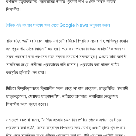
উপলক্ষে হত্যাকারীদের গ্রেফতারের দাবিতে প্রতীকী লাশ ও মৌন মিছিল করেছে
শিক্ষার্থীরা।
দৈনিক এই বাংলার সর্বশেষ খবর পেতে Google News অনুসরণ করুন
রবিবার(২৬ অক্টোবর ) বেলা সাড়ে এগারোটার দিকে বিশ্ববিদ্যালয়ের শাহ আজিজুর রহমান
হল পুকুর পাড় থেকে মিছিলটি শুরু হয়। পরে ক্যাম্পাসের বিভিন্ন একাডেমিক ভবন ও
সড়ক প্রদক্ষিণ করে প্রশাসন ভবন চত্বরে সমাবেশে সমবেত হয়। এসময় তারা আগামী
সাতদিনের মধ্যে দোষীদের গ্রেফতারের দাবি জানান। গ্রেফতার করা নাহলে কঠোর
কর্মসূচির হুশিয়ারী দেন তারা।
মিছিলে বিশ্ববিদ্যালয়ের ক্রিয়াশীল সকল ছাত্র সংগঠন ছাত্রদল, ছাত্রশিবির, ইসলামী
ছাত্রআন্দোলন, খেলাফত ছাত্রমজলিস, জমিয়তে তালাবায়ে আরাবিয়ার নেতৃবৃন্দসহ
শিক্ষার্থীরা অংশ গ্রহণ করেন।
সমাবেশে বক্তারা বলেন, “সাজিদ হত্যার ১০০ দিন পেরিয়ে গেলেও এখনো দোষীদের
গ্রেফতার করা হয়নি, আমরা অন্যান্য বিশ্ববিদ্যালয়ে দেখেছি একটি ছাত্র খুন হওয়ার
তিন থেকে সাতদিনের মধ্যে খুনীদের গ্রেফতার করা হয়, ইবি প্রশাসন এতটাই অদক্ষ ও