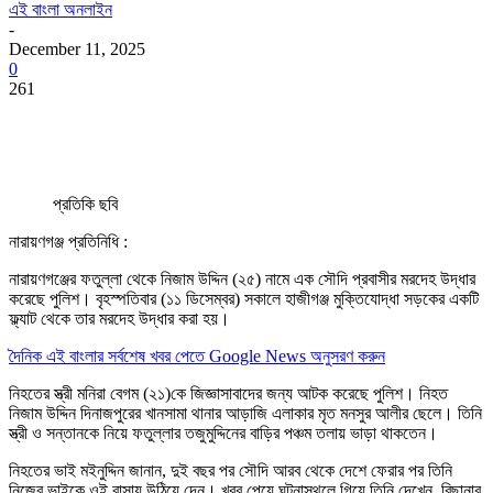
এই বাংলা অনলাইন
-
December 11, 2025
0
261
প্রতিকি ছবি
নারায়ণগঞ্জ প্রতিনিধি :
নারায়ণগঞ্জের ফতুল্লা থেকে নিজাম উদ্দিন (২৫) নামে এক সৌদি প্রবাসীর মরদেহ উদ্ধার
করেছে পুলিশ। বৃহস্পতিবার (১১ ডিসেম্বর) সকালে হাজীগঞ্জ মুক্তিযোদ্ধা সড়কের একটি
ফ্ল্যাট থেকে তার মরদেহ উদ্ধার করা হয়।
দৈনিক এই বাংলার সর্বশেষ খবর পেতে Google News অনুসরণ করুন
নিহতের স্ত্রী মনিরা বেগম (২১)কে জিজ্ঞাসাবাদের জন্য আটক করেছে পুলিশ। নিহত
নিজাম উদ্দিন দিনাজপুরের খানসামা থানার আড়াজি এলাকার মৃত মনসুর আলীর ছেলে। তিনি
স্ত্রী ও সন্তানকে নিয়ে ফতুল্লার তজুমুদ্দিনের বাড়ির পঞ্চম তলায় ভাড়া থাকতেন।
নিহতের ভাই মইনুদ্দিন জানান, দুই বছর পর সৌদি আরব থেকে দেশে ফেরার পর তিনি
নিজের ভাইকে ওই বাসায় উঠিয়ে দেন। খবর পেয়ে ঘটনাস্থলে গিয়ে তিনি দেখেন, বিছানার