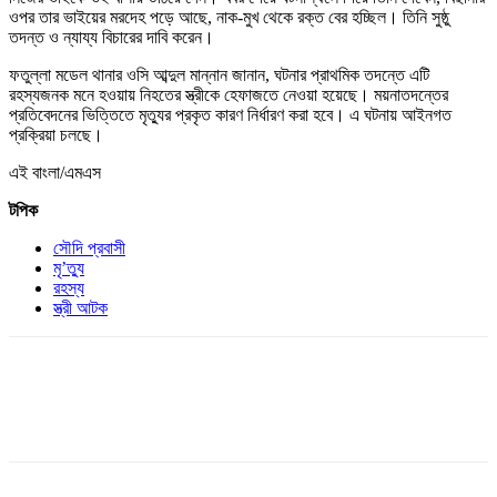
ওপর তার ভাইয়ের মরদেহ পড়ে আছে, নাক-মুখ থেকে রক্ত বের হচ্ছিল। তিনি সুষ্ঠু
তদন্ত ও ন্যায্য বিচারের দাবি করেন।
ফতুল্লা মডেল থানার ওসি আব্দুল মান্নান জানান, ঘটনার প্রাথমিক তদন্তে এটি
রহস্যজনক মনে হওয়ায় নিহতের স্ত্রীকে হেফাজতে নেওয়া হয়েছে। ময়নাতদন্তের
প্রতিবেদনের ভিত্তিতে মৃত্যুর প্রকৃত কারণ নির্ধারণ করা হবে। এ ঘটনায় আইনগত
প্রক্রিয়া চলছে।
এই বাংলা/এমএস
টপিক
সৌদি প্রবাসী
মৃ’ত্যু
রহস্য
স্ত্রী আটক