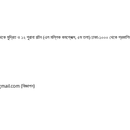
েকে মুদ্রিত ও ১২ পুরানা পল্টন (এল মল্লিক কমপ্লেক্স, ৫ম তলা) ঢাকা-১০০০ থেকে প্রকা
il.com (বিজ্ঞাপন)