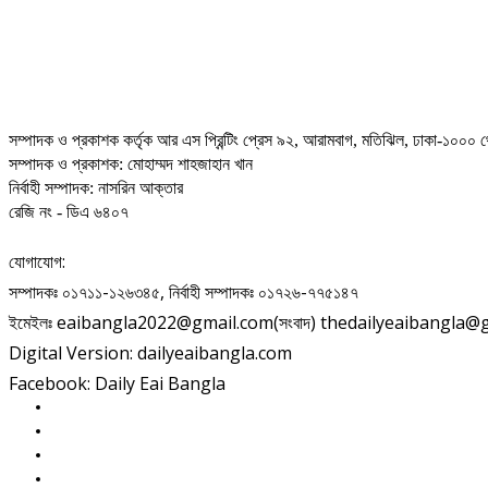
সম্পাদক ও প্রকাশক কর্তৃক আর এস প্রিন্টিং প্রেস ৯২, আরামবাগ, মতিঝিল, ঢাকা-১০০০ থ
সম্পাদক ও প্রকাশক: মোহাম্মদ শাহজাহান খান
নির্বাহী সম্পাদক: নাসরিন আক্তার
রেজি নং - ডিএ ৬৪০৭
যোগাযোগ:
সম্পাদকঃ ০১৭১১-১২৬৩৪৫, নির্বাহী সম্পাদকঃ ০১৭২৬-৭৭৫১৪৭
ইমেইলঃ eaibangla2022@gmail.com(সংবাদ) thedailyeaibangla@gma
Digital Version: dailyeaibangla.com
Facebook: Daily Eai Bangla