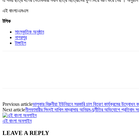
এ সময় ছাত্র দলের নেতাকর্মীরা নবীন ছাত্র -ছাত্রীদের ফুল দিয়ে বরণ করে নেয় । অনুষ্ঠা
এই বাংলা/এমএস
টপিক
সাংস্কৃতিক অনুষ্ঠান
নাগরপুর
টাঙ্গাইল
Previous article
ভালুকার বিরুনীয়া ইউনিয়নে সরকারি চাল বিতরণ কার্যক্রমের উদ্বোধ
Next article
নীলফামারীর সিংদই দাখিল মাদ্রাসায় অনিয়ম-দুর্নীতির অভিযোগে প্রতিবাদ স
এই বাংলা অনলাইন
LEAVE A REPLY