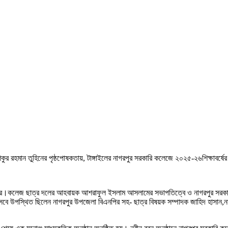
শিকুর রহমান তুহিনের পৃষ্ঠপোষকতায়, টাঙ্গাইলের নাগরপুর সরকারি কলেজে ২০২৫-২৬শিক্ষাবর্ষের শ
 করে।কলেজ ছাত্র দলের আহবায়ক আশরাফুল ইসলাম আসলামের সভাপতিত্বে ও নাগরপুর সরকারি
েবে উপস্থিত ছিলেন নাগরপুর উপজেলা বিএনপির সহ- ছাত্র বিষয়ক সম্পাদক জাহিদ হাসান,না