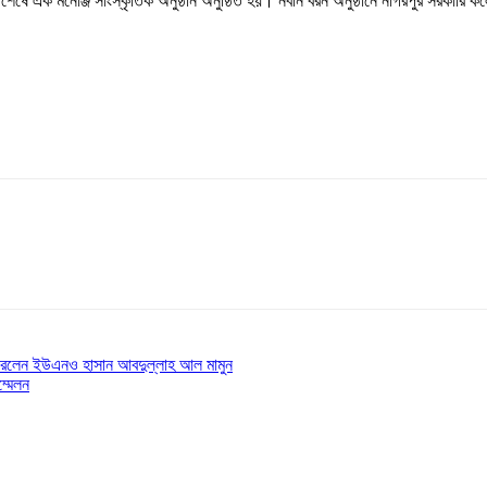
ন শেষে এক মনোঞ্জ সাংস্কৃতিক অনুষ্ঠান অনুষ্ঠিত হয়। নবীন বরন অনুষ্ঠানে নাগরপুর সরকারি
ন করলেন ইউএনও হাসান আবদুল্লাহ আল মামুন
ম্মেলন